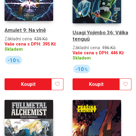
Amulet 9: Na vlně
Usagi Yojimbo 36: Válka
tenguů
Základní cena:
439 Kč
Vaše cena s DPH:
395
Kč
Základní cena:
496 Kč
Skladem
Vaše cena s DPH:
446
Kč
Skladem
-10
%
-10
%
Koupit
Koupit