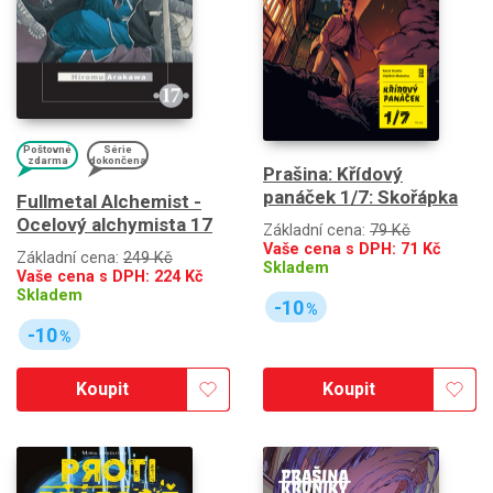
Poštovné
Série
zdarma
dokončena
Prašina: Křídový
panáček 1/7: Skořápka
Fullmetal Alchemist -
Ocelový alchymista 17
Základní cena:
79 Kč
Vaše cena s DPH:
71
Kč
Základní cena:
249 Kč
Skladem
Vaše cena s DPH:
224
Kč
Skladem
-10
%
-10
%
Koupit
Koupit