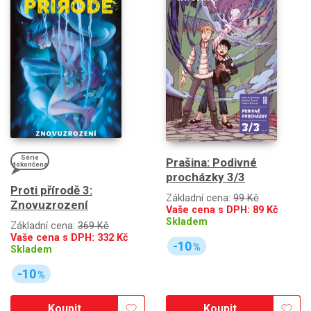
Série
Prašina: Podivné
dokončena
procházky 3/3
Proti přírodě 3:
Základní cena:
99 Kč
Znovuzrození
Vaše cena s DPH:
89
Kč
Skladem
Základní cena:
369 Kč
Vaše cena s DPH:
332
Kč
-10
%
Skladem
-10
%
Koupit
Koupit