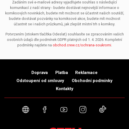
Zadáním své e-mailové adresy vyjadřujete souhlas s následující
komunikací z naší strany - budete dostávat nejnovější informace o
komiksových novinkách, budete mít možnost se účastnit našich soutěží,
budete dostávat pozvánky na komiksové akce, budete mít možnost
účastnit se i našich průzkumů, jak zlepšit místní trh s komiksy.
Potvrzením (stiskem tlačítka Odeslat) souhlasíte se zpracováním vašich
osobních údajů dle podmínek GDPR platných od 1. 4. 2026. Kompletní
podmínky najdete na
obchod.crew.cz/ochrana-soukromi
.
Doprava
Platba
Reklamace
Odstoupení od smlouvy
Obchodní podmínky
Kontakty
Webové stránky
Facebook
YouTube
Instagram
TikTok