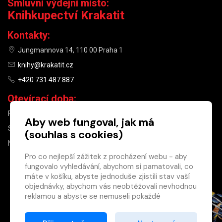
Smluvní výdejní místo:
Knihkupectví Krakatit
Kontakty:
Jungmannova 14, 110 00 Praha 1
knihy@krakatit.cz
+420 731 487 887
Otevírací doba:
PO–PÁ
9:30–18:30
Aby web fungoval, jak má
SO
10:00–13:00
(souhlas s cookies)
NE
ZAVŘENO
Pro co nejlepší zážitek z procházení webu - aby
fungovalo vyhledávání, abychom si pamatovali, co
×
máte v košíku, abyste jednoduše zjistili stav vaší
objednávky, abychom vás neobtěžovali nevhodnou
Máte u nás již
reklamou a abyste se nemuseli pokaždé
registrovaný
přihlašovat.
účet?