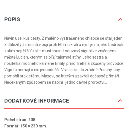
POPIS
Navin ušel kus cesty. Z malého vystrašeného chlapce se stal jeden
z důležitých hrdinů v boji proti Elfímu králi a nyní je na jeho bedrech
zatím nejtěžší úkol – musí spustit nouzový signál ve zničeném
městě Lucien, kterým se plíží tajemné stíny. Jeho sestra a
nositelka mocného kamene Emily, princ Trellis a zkušený průvodce
Vigo to nemají o nic jednodušší. Vracejí se do zrádné Pustiny, aby
pomohli prokletému Maxovi, se kterým uzavřeli dočasné příměří.
Nečekaným způsobem se naplní i jedno dávné proroctví…
DODATKOVÉ INFORMACE
Počet stran: 208
Formát: 150 × 230 mm