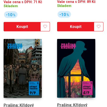
Vaše cena s DPH:
89
Kč
Vaše cena s DPH:
71
Kč
Skladem
Skladem
-10
-10
%
%
Koupit
Koupit
Prašina: Křídový
Prašina: Křídový