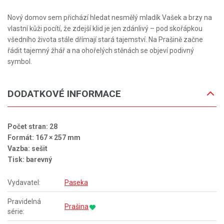
Nový domov sem přichází hledat nesmělý mladík Vašek a brzy na
vlastní kůži pocítí, že zdejší klid je jen zdánlivý – pod skořápkou
všedního života stále dřímají stará tajemství. Na Prašině začne
řádit tajemný žhář a na ohořelých stěnách se objeví podivný
symbol.
DODATKOVÉ INFORMACE
Počet stran: 28
Formát: 167 × 257 mm
Vazba: sešit
Tisk: barevný
Vydavatel:
Paseka
Pravidelná
Prašina
série: