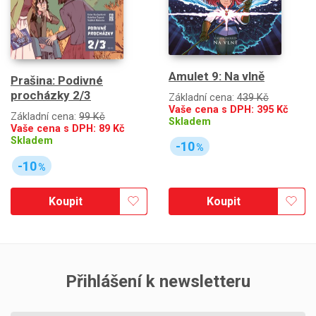
Amulet 9: Na vlně
Prašina: Podivné
procházky 2/3
Základní cena:
439 Kč
Vaše cena s DPH:
395
Kč
Základní cena:
99 Kč
Skladem
Vaše cena s DPH:
89
Kč
Skladem
-10
%
-10
%
Koupit
Koupit
Přihlášení k newsletteru