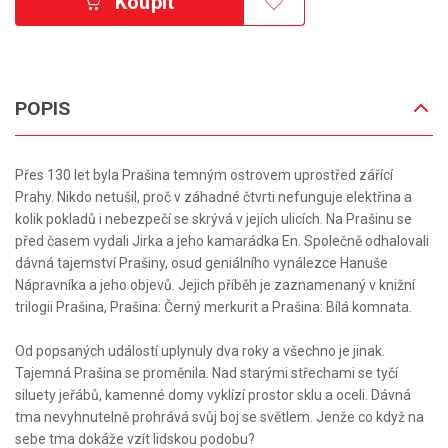
Koupit
POPIS
Přes 130 let byla Prašina temným ostrovem uprostřed zářící
Prahy. Nikdo netušil, proč v záhadné čtvrti nefunguje elektřina a
kolik pokladů i nebezpečí se skrývá v jejích ulicích. Na Prašinu se
před časem vydali Jirka a jeho kamarádka En. Společně odhalovali
dávná tajemství Prašiny, osud geniálního vynálezce Hanuše
Nápravníka a jeho objevů. Jejich příběh je zaznamenaný v knižní
trilogii Prašina, Prašina: Černý merkurit a Prašina: Bílá komnata.
Od popsaných událostí uplynuly dva roky a všechno je jinak.
Tajemná Prašina se proměnila. Nad starými střechami se tyčí
siluety jeřábů, kamenné domy vyklízí prostor sklu a oceli. Dávná
tma nevyhnutelně prohrává svůj boj se světlem. Jenže co když na
sebe tma dokáže vzít lidskou podobu?