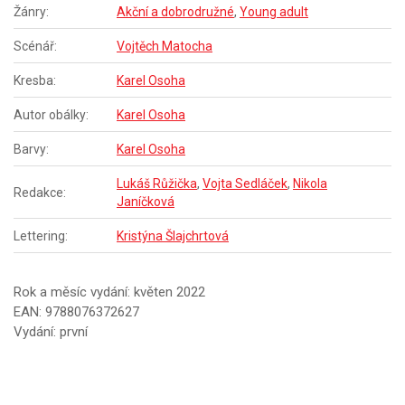
Žánry:
Akční a dobrodružné
,
Young adult
Scénář:
Vojtěch Matocha
Kresba:
Karel Osoha
Autor obálky:
Karel Osoha
Barvy:
Karel Osoha
Lukáš Růžička
,
Vojta Sedláček
,
Nikola
Redakce:
Janíčková
Lettering:
Kristýna Šlajchrtová
Rok a měsíc vydání: květen 2022
EAN: 9788076372627
Vydání: první