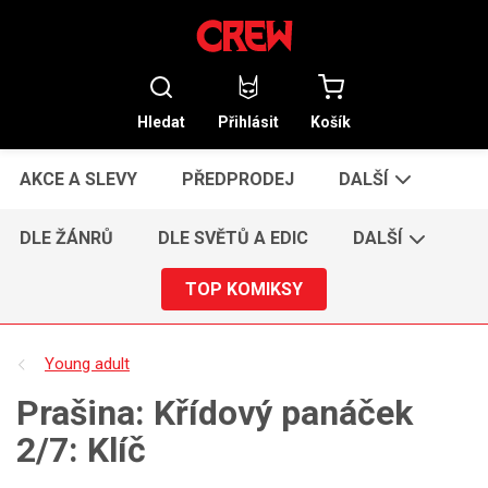
Hledat
Přihlásit
Košík
AKCE A SLEVY
PŘEDPRODEJ
DALŠÍ
DLE ŽÁNRŮ
DLE SVĚTŮ A EDIC
DALŠÍ
TOP KOMIKSY
Young adult
Prašina: Křídový panáček
2/7: Klíč