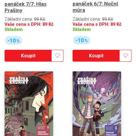
panáček 6/7: Noční
panáček 7/7: Hlas
můra
Prašiny
Základní cena:
99 Kč
Základní cena:
99 Kč
Vaše cena s DPH:
89
Kč
Vaše cena s DPH:
89
Kč
Skladem
Skladem
-10
-10
%
%
Koupit
Koupit