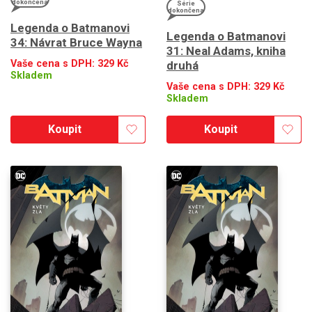
dokončena
Série
dokončena
Legenda o Batmanovi
Legenda o Batmanovi
34: Návrat Bruce Wayna
31: Neal Adams, kniha
Vaše cena s DPH:
329
Kč
druhá
Skladem
Vaše cena s DPH:
329
Kč
Skladem
Koupit
Koupit