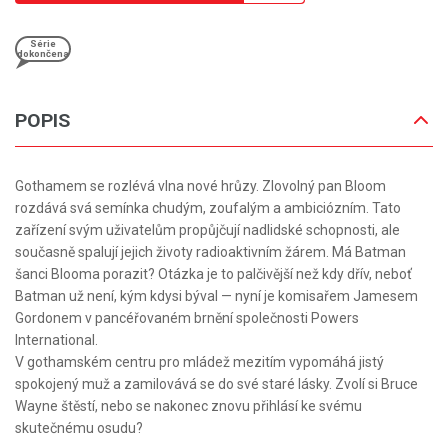
Série
dokončena
POPIS
Gothamem se rozlévá vlna nové hrůzy. Zlovolný pan Bloom
rozdává svá semínka chudým, zoufalým a ambiciózním. Tato
zařízení svým uživatelům propůjčují nadlidské schopnosti, ale
současně spalují jejich životy radioaktivním žárem. Má Batman
šanci Blooma porazit? Otázka je to palčivější než kdy dřív, neboť
Batman už není, kým kdysi býval — nyní je komisařem Jamesem
Gordonem v pancéřovaném brnění společnosti Powers
International.
V gothamském centru pro mládež mezitím vypomáhá jistý
spokojený muž a zamilovává se do své staré lásky. Zvolí si Bruce
Wayne štěstí, nebo se nakonec znovu přihlásí ke svému
skutečnému osudu?