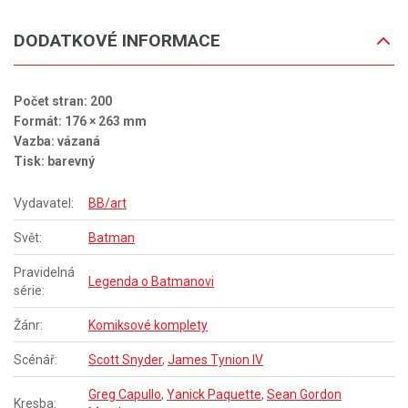
DODATKOVÉ INFORMACE
Počet stran: 200
Formát: 176 × 263 mm
Vazba: vázaná
Tisk: barevný
Vydavatel:
BB/art
Svět:
Batman
Pravidelná
Legenda o Batmanovi
série:
Žánr:
Komiksové komplety
Scénář:
Scott Snyder
,
James Tynion IV
Greg Capullo
,
Yanick Paquette
,
Sean Gordon
Kresba: