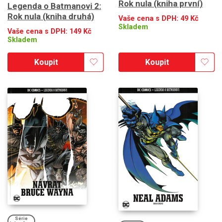
Rok nula (kniha první)
Legenda o Batmanovi 2:
Rok nula (kniha druhá)
Vaše cena s DPH:
49
Kč
Skladem
Vaše cena s DPH:
149
Kč
Skladem
Koupit
Koupit
Série