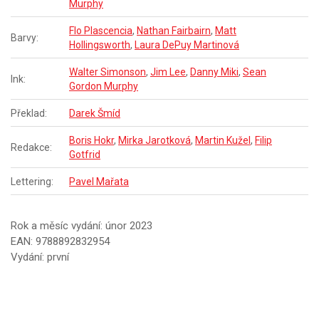
Murphy
Flo Plascencia
,
Nathan Fairbairn
,
Matt
Barvy:
Hollingsworth
,
Laura DePuy Martinová
Walter Simonson
,
Jim Lee
,
Danny Miki
,
Sean
Ink:
Gordon Murphy
Překlad:
Darek Šmíd
Boris Hokr
,
Mirka Jarotková
,
Martin Kužel
,
Filip
Redakce:
Gotfrid
Lettering:
Pavel Mařata
Rok a měsíc vydání: únor 2023
EAN: 9788892832954
Vydání: první