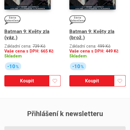
Série
Série
dokončena
dokončena
Batman 9: Květy zla
Batman 9: Květy zla
(váz.)
(brož.)
Základní cena:
739 Kč
Základní cena:
499 Kč
Vaše cena s DPH:
665
Kč
Vaše cena s DPH:
449
Kč
Skladem
Skladem
-10
-10
%
%
Koupit
Koupit
Přihlášení k newsletteru