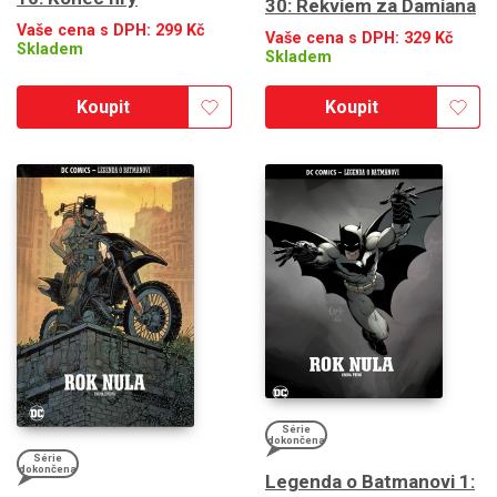
30: Rekviem za Damiana
Vaše cena s DPH:
299
Kč
Vaše cena s DPH:
329
Kč
Skladem
Skladem
Koupit
Koupit
Série
dokončena
Série
dokončena
Legenda o Batmanovi 1: