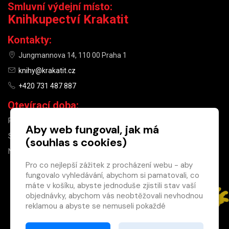
Smluvní výdejní místo:
Knihkupectví Krakatit
Kontakty:
Jungmannova 14, 110 00 Praha 1
knihy@krakatit.cz
+420 731 487 887
Otevírací doba:
PO–PÁ
9:30–18:30
Aby web fungoval, jak má
SO
10:00–13:00
(souhlas s cookies)
NE
ZAVŘENO
Pro co nejlepší zážitek z procházení webu - aby
fungovalo vyhledávání, abychom si pamatovali, co
×
máte v košíku, abyste jednoduše zjistili stav vaší
objednávky, abychom vás neobtěžovali nevhodnou
Máte u nás již
reklamou a abyste se nemuseli pokaždé
registrovaný
přihlašovat.
účet?