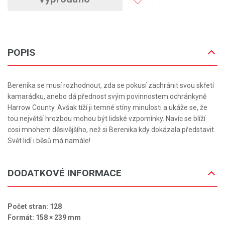
POPIS
Berenika se musí rozhodnout, zda se pokusí zachránit svou skřetí
kamarádku, anebo dá přednost svým povinnostem ochránkyně
Harrow County. Avšak tíží ji temné stíny minulosti a ukáže se, že
tou největší hrozbou mohou být lidské vzpomínky. Navíc se blíží
cosi mnohem děsivějšího, než si Berenika kdy dokázala představit.
Svět lidí i běsů má namále!
DODATKOVÉ INFORMACE
Počet stran: 128
Formát: 158 × 239 mm