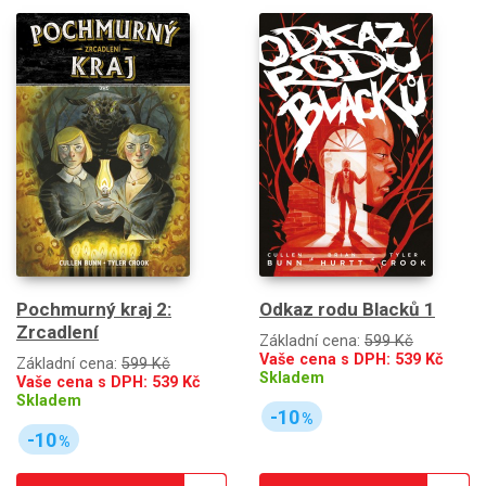
Pochmurný kraj 2:
Odkaz rodu Blacků 1
Zrcadlení
Základní cena:
599 Kč
Vaše cena s DPH:
539
Kč
Základní cena:
599 Kč
Skladem
Vaše cena s DPH:
539
Kč
Skladem
-10
%
-10
%