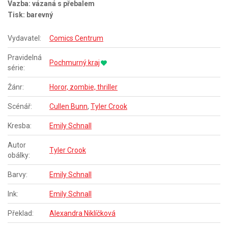
Vazba: vázaná s přebalem
Tisk: barevný
Vydavatel:
Comics Centrum
Pravidelná
Pochmurný kraj
série:
Žánr:
Horor, zombie, thriller
Scénář:
Cullen Bunn
,
Tyler Crook
Kresba:
Emily Schnall
Autor
Tyler Crook
obálky:
Barvy:
Emily Schnall
Ink:
Emily Schnall
Překlad:
Alexandra Niklíčková