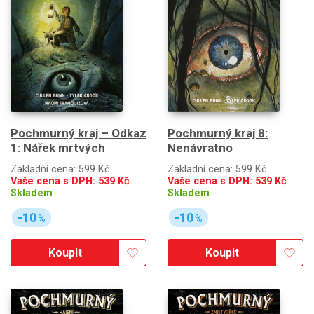
Pochmurný kraj – Odkaz
Pochmurný kraj 8:
1: Nářek mrtvých
Nenávratno
Základní cena:
599 Kč
Základní cena:
599 Kč
Vaše cena s DPH:
539
Kč
Vaše cena s DPH:
539
Kč
Skladem
Skladem
-10
-10
%
%
Koupit
Koupit