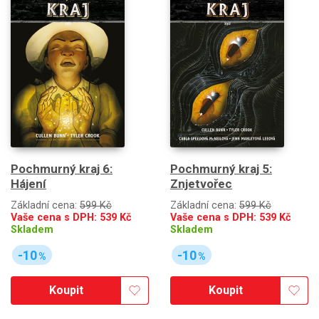
Pochmurný kraj 6:
Pochmurný kraj 5:
Hájení
Znjetvořec
Základní cena:
599 Kč
Základní cena:
599 Kč
Vaše cena s DPH:
539
Kč
Vaše cena s DPH:
539
Kč
Skladem
Skladem
-10
-10
%
%
Koupit
Koupit