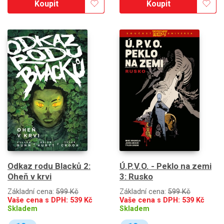
Koupit
Koupit
Odkaz rodu Blacků 2:
Ú.P.V.O. - Peklo na zemi
Oheň v krvi
3: Rusko
Základní cena:
599 Kč
Základní cena:
599 Kč
Vaše cena s DPH:
539
Kč
Vaše cena s DPH:
539
Kč
Skladem
Skladem