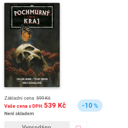
Základní cena:
599 Kč
539 Kč
-10
%
Vaše cena s DPH:
Není skladem
Vyprodáno