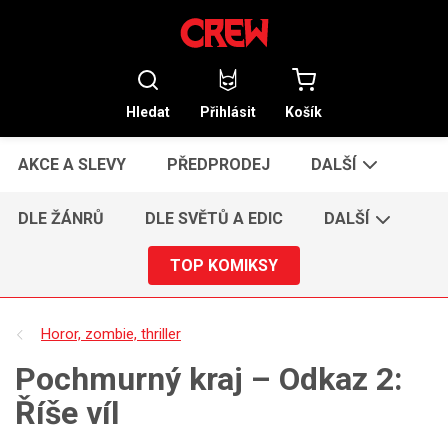
Hledat
Přihlásit
Košík
AKCE A SLEVY
PŘEDPRODEJ
DALŠÍ
DLE ŽÁNRŮ
DLE SVĚTŮ A EDIC
DALŠÍ
TOP KOMIKSY
Horor, zombie, thriller
Pochmurný kraj – Odkaz 2:
Říše víl