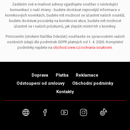
Zadáním své e-mailové adresy vyjadřujete souhlas s následující
komunikací z naší strany - budete dostávat nejnovější informace o
komiksových novinkách, budete mít možnost se účastnit našich soutěží,
budete dostávat pozvánky na komiksové akce, budete mít možnost
účastnit se i našich průzkumů, jak zlepšit místní trh s komiksy.
Potvrzením (stiskem tlačítka Odeslat) souhlasíte se zpracováním vašich
osobních údajů dle podmínek GDPR platných od 1. 4. 2026. Kompletní
podmínky najdete na
obchod.crew.cz/ochrana-soukromi
.
Doprava
Platba
Reklamace
Odstoupení od smlouvy
Obchodní podmínky
Kontakty
Webové stránky
Facebook
YouTube
Instagram
TikTok