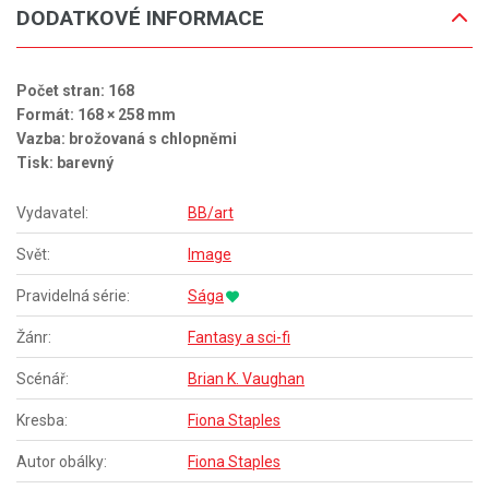
DODATKOVÉ INFORMACE
Počet stran: 168
Formát: 168 × 258 mm
Vazba: brožovaná s chlopněmi
Tisk: barevný
Vydavatel:
BB/art
Svět:
Image
Pravidelná série:
Sága
Žánr:
Fantasy a sci-fi
Scénář:
Brian K. Vaughan
Kresba:
Fiona Staples
Autor obálky:
Fiona Staples