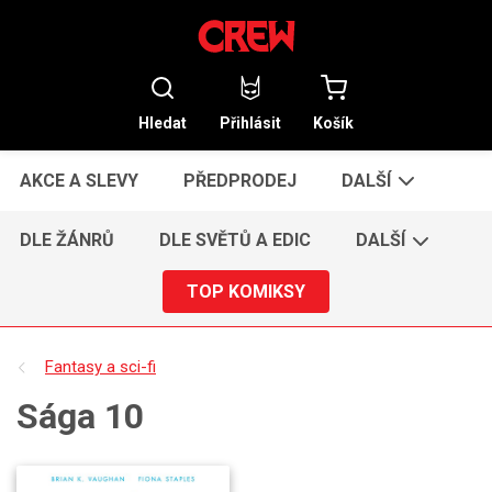
Hledat
Přihlásit
Košík
AKCE A SLEVY
PŘEDPRODEJ
DALŠÍ
DLE ŽÁNRŮ
DLE SVĚTŮ A EDIC
DALŠÍ
TOP KOMIKSY
Fantasy a sci-fi
Sága 10