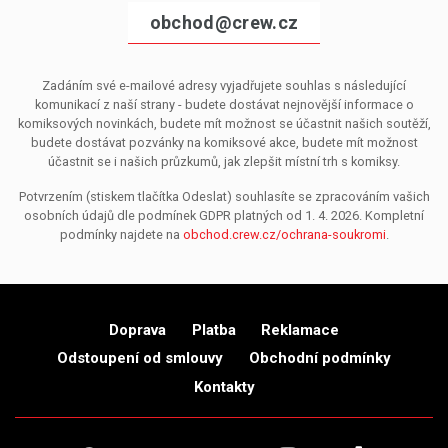
obchod@crew.cz
Zadáním své e-mailové adresy vyjadřujete souhlas s následující
komunikací z naší strany - budete dostávat nejnovější informace o
komiksových novinkách, budete mít možnost se účastnit našich soutěží,
budete dostávat pozvánky na komiksové akce, budete mít možnost
účastnit se i našich průzkumů, jak zlepšit místní trh s komiksy.
Potvrzením (stiskem tlačítka Odeslat) souhlasíte se zpracováním vašich
osobních údajů dle podmínek GDPR platných od 1. 4. 2026. Kompletní
podmínky najdete na
obchod.crew.cz/ochrana-soukromi
.
Doprava
Platba
Reklamace
Odstoupení od smlouvy
Obchodní podmínky
Kontakty