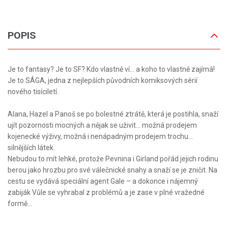
POPIS
Je to fantasy? Je to SF? Kdo vlastně ví… a koho to vlastně zajímá!
Je to SÁGA, jedna z nejlepších původních komiksových sérií
nového tisíciletí.
Alana, Hazel a Panoš se po bolestné ztrátě, která je postihla, snaží
ujít pozornosti mocných a nějak se uživit… možná prodejem
kojenecké výživy, možná i nenápadným prodejem trochu…
silnějších látek.
Nebudou to mít lehké, protože Pevnina i Girland pořád jejich rodinu
berou jako hrozbu pro své válečnické snahy a snaží se je zničit. Na
cestu se vydává speciální agent Gale – a dokonce i nájemný
zabiják Vůle se vyhrabal z problémů a je zase v plné vražedné
formě…