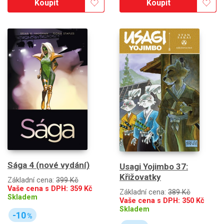
Koupit
Koupit
Sága 4 (nové vydání)
Usagi Yojimbo 37:
Křižovatky
Základní cena:
399 Kč
Vaše cena s DPH:
359
Kč
Základní cena:
389 Kč
Skladem
Vaše cena s DPH:
350
Kč
Skladem
-10
%