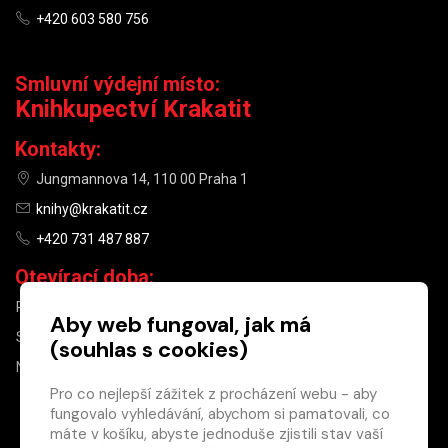
+420 603 580 756
Smluvní výdejní místo:
Knihkupectví Krakatit
Kontakty:
Jungmannova 14, 110 00 Praha 1
knihy@krakatit.cz
+420 731 487 887
Otevírací doba:
PO–PÁ
9:30–18:30
Aby web fungoval, jak má
SO
10:00–13:00
(souhlas s cookies)
NE
ZAVŘENO
Pro co nejlepší zážitek z procházení webu - aby
fungovalo vyhledávání, abychom si pamatovali, co
×
máte v košíku, abyste jednoduše zjistili stav vaší