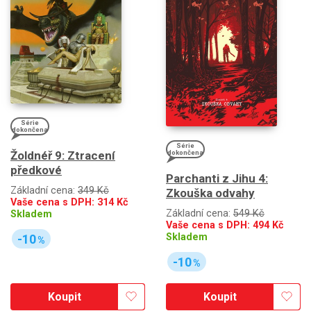
Série
dokončena
Série
Žoldnéř 9: Ztracení
dokončena
předkové
Parchanti z Jihu 4:
Základní cena:
349 Kč
Zkouška odvahy
Vaše cena s DPH:
314
Kč
Základní cena:
549 Kč
Skladem
Vaše cena s DPH:
494
Kč
Skladem
-10
%
-10
%
Koupit
Koupit