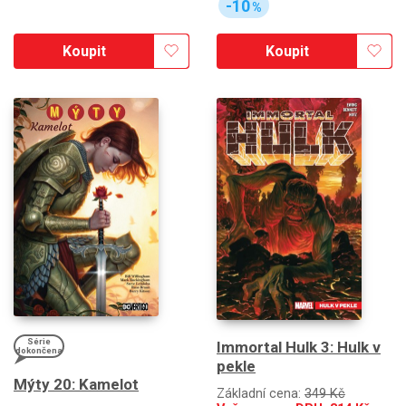
-10
%
Koupit
Koupit
Série
Immortal Hulk 3: Hulk v
dokončena
pekle
Mýty 20: Kamelot
Základní cena:
349 Kč