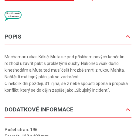
Poštovné
zdarma
POPIS
Mechamaru alias Kókiči Muta se pod příslibem nových končetin
rozhodl uzavřít pakt s prokletými duchy. Nakonec však došlo
k neshodám a Muta teď musí čelit hrozbě smrti z rukou Mahita.
Naštěstí má tajný plán, jak se zachránit...
O několik dní později, 31. října, se z nebe spouští opona a propuká
konflikt, který se do dějin zapíše jako „Šibujský incident“.
DODATKOVÉ INFORMACE
Počet stran: 196