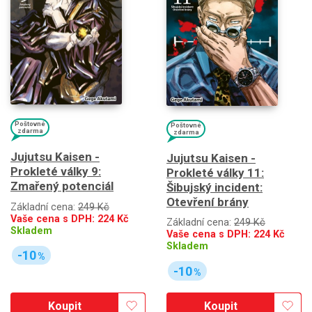
Poštovné
Poštovné
zdarma
zdarma
Jujutsu Kaisen -
Jujutsu Kaisen -
Prokleté války 9:
Prokleté války 11:
Zmařený potenciál
Šibujský incident:
Otevření brány
Základní cena:
249 Kč
Vaše cena s DPH:
224
Kč
Základní cena:
249 Kč
Skladem
Vaše cena s DPH:
224
Kč
Skladem
-10
%
-10
%
Koupit
Koupit