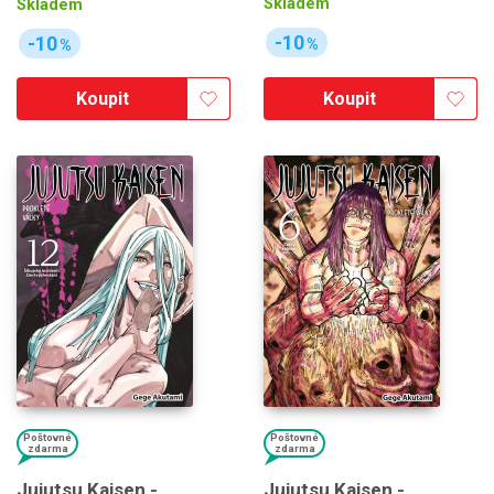
Skladem
Skladem
-10
-10
%
%
Koupit
Koupit
Poštovné
Poštovné
zdarma
zdarma
Jujutsu Kaisen -
Jujutsu Kaisen -