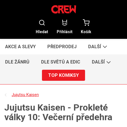
Hledat
Přihlásit
Košík
AKCE A SLEVY
PŘEDPRODEJ
DALŠÍ
DLE ŽÁNRŮ
DLE SVĚTŮ A EDIC
DALŠÍ
TOP KOMIKSY
Jujutsu Kaisen
Jujutsu Kaisen - Prokleté
války 10: Večerní předehra