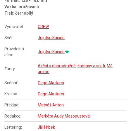
Formát: 128 × 182 mm
Vazba: brožovaná
Tisk: černobílý
Vydavatel:
CREW
Svět:
Jujutsu Kaisen
Pravidelná
Jujutsu Kaisen
série:
Akční a dobrodružné
,
Fantasy a sci-fi
,
Má
Žánry:
anime
Scénář:
Gege Akutami
Kresba:
Gege Akutami
Překlad:
Matyáš Anton
Redakce:
Markéta Audy Masopustová
Lettering:
Jiří Hrbek