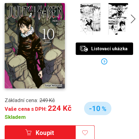
Listovací ukázka
?
Základní cena:
249 Kč
224 Kč
-10
%
Vaše cena s DPH:
Skladem
Koupit