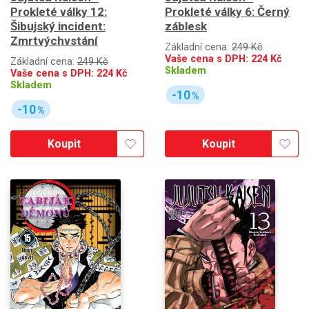
Prokleté války 12:
Prokleté války 6: Černý
Šibujský incident:
záblesk
Zmrtvýchvstání
Základní cena:
249 Kč
Vaše cena s DPH:
224
Kč
Základní cena:
249 Kč
Skladem
Vaše cena s DPH:
224
Kč
Skladem
-10
%
-10
%
Koupit
Koupit