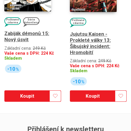
Poštovné
Série
Poštovné
zdarma
dokončena
zdarma
Zabiják démonů 15:
Jujutsu Kaisen -
Nový úsvit
Prokleté války 13:
Šibujský incident:
Základní cena:
249 Kč
Hromobití
Vaše cena s DPH:
224
Kč
Skladem
Základní cena:
249 Kč
Vaše cena s DPH:
224
Kč
-10
%
Skladem
-10
%
Koupit
Koupit
Přihlášení k newsletteru