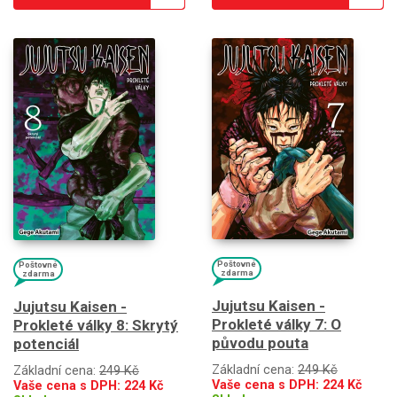
Poštovné
Poštovné
zdarma
zdarma
Jujutsu Kaisen -
Jujutsu Kaisen -
Prokleté války 7: O
Prokleté války 8: Skrytý
původu pouta
potenciál
Základní cena:
249 Kč
Základní cena:
249 Kč
Vaše cena s DPH:
224
Kč
Vaše cena s DPH:
224
Kč