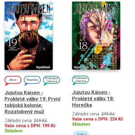
Poštovné
Poštovné
Akce
Novinka
zdarma
zdarma
Jujutsu Kaisen -
Jujutsu Kaisen -
Prokleté války 18:
Prokleté války 19: První
Horečka
tokijská kolonie:
Rozzlobený muž
Základní cena:
249 Kč
Vaše cena s DPH:
224
Kč
Základní cena:
249 Kč
Skladem
Vaše cena s DPH:
199
Kč
Skladem