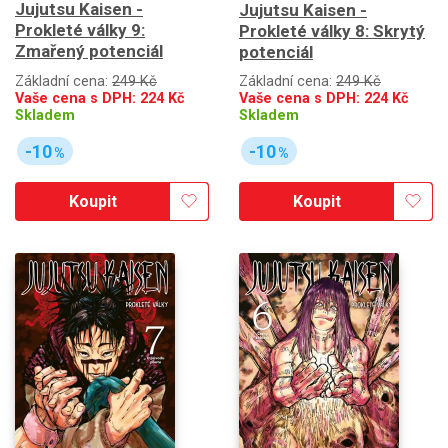
Jujutsu Kaisen -
Jujutsu Kaisen -
Prokleté války 9:
Prokleté války 8: Skrytý
Zmařený potenciál
potenciál
Základní cena:
249 Kč
Základní cena:
249 Kč
Vaše cena s DPH:
224
Kč
Vaše cena s DPH:
224
Kč
Skladem
Skladem
-10
-10
%
%
Koupit
Koupit