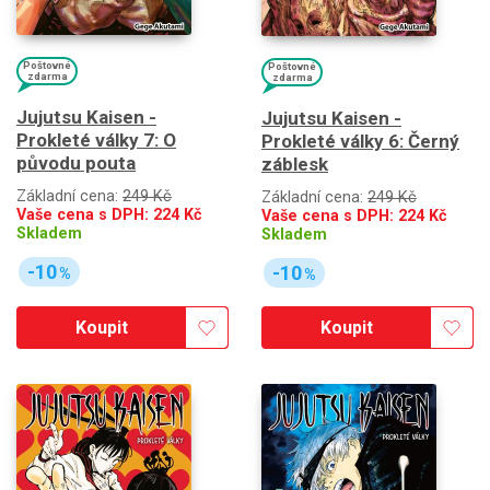
Poštovné
Poštovné
zdarma
zdarma
Jujutsu Kaisen -
Jujutsu Kaisen -
Prokleté války 7: O
Prokleté války 6: Černý
původu pouta
záblesk
Základní cena:
249 Kč
Základní cena:
249 Kč
Vaše cena s DPH:
224
Kč
Vaše cena s DPH:
224
Kč
Skladem
Skladem
-10
-10
%
%
Koupit
Koupit