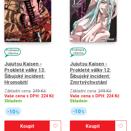
Poštovné
Poštovné
zdarma
zdarma
Jujutsu Kaisen -
Jujutsu Kaisen -
Prokleté války 12:
Prokleté války 13:
Šibujský incident:
Šibujský incident:
Zmrtvýchvstání
Hromobití
Základní cena:
249 Kč
Základní cena:
249 Kč
Vaše cena s DPH:
224
Kč
Vaše cena s DPH:
224
Kč
Skladem
Skladem
-10
-10
%
%
Koupit
Koupit