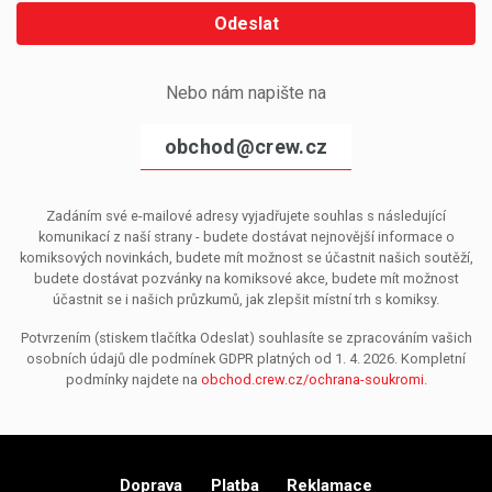
Odeslat
Nebo nám napište na
obchod@crew.cz
Zadáním své e-mailové adresy vyjadřujete souhlas s následující
komunikací z naší strany - budete dostávat nejnovější informace o
komiksových novinkách, budete mít možnost se účastnit našich soutěží,
budete dostávat pozvánky na komiksové akce, budete mít možnost
účastnit se i našich průzkumů, jak zlepšit místní trh s komiksy.
Potvrzením (stiskem tlačítka Odeslat) souhlasíte se zpracováním vašich
osobních údajů dle podmínek GDPR platných od 1. 4. 2026. Kompletní
podmínky najdete na
obchod.crew.cz/ochrana-soukromi
.
Doprava
Platba
Reklamace