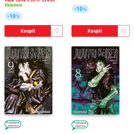
Vaše cena s DPH:
224
Kč
Skladem
-10
%
-10
%
Koupit
Koupit
Poštovné
Poštovné
zdarma
zdarma