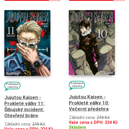
Poštovné
Poštovné
zdarma
zdarma
Jujutsu Kaisen -
Jujutsu Kaisen -
Prokleté války 10:
Prokleté války 11:
Večerní předehra
Šibujský incident:
Otevření brány
Základní cena:
249 Kč
Vaše cena s DPH:
224
Kč
Základní cena:
249 Kč
Skladem