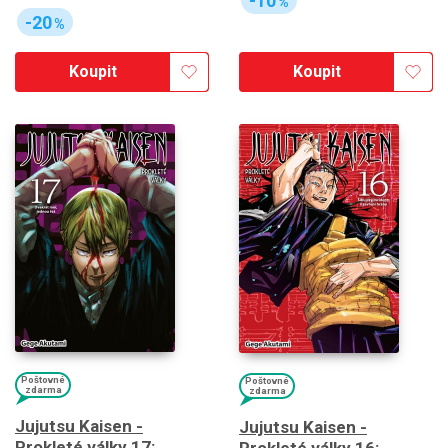
-10
%
-20
%
Koupit
Koupit
Poštovné
Poštovné
zdarma
zdarma
Jujutsu Kaisen -
Jujutsu Kaisen -
Prokleté války 17: