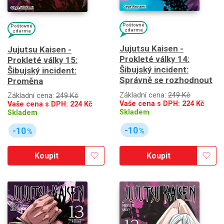
Poštovné
Poštovné
zdarma
zdarma
Jujutsu Kaisen -
Jujutsu Kaisen -
Prokleté války 14:
Prokleté války 15:
Šibujský incident:
Šibujský incident:
Správně se rozhodnout
Proměna
Základní cena:
249 Kč
Základní cena:
249 Kč
Vaše cena s DPH:
224
Kč
Vaše cena s DPH:
224
Kč
Skladem
Skladem
-10
-10
%
%
Koupit
Koupit