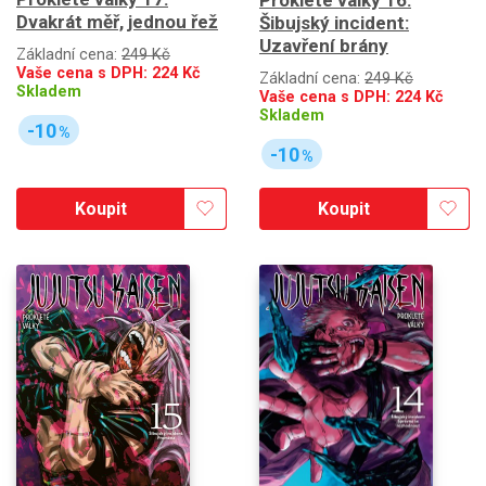
Prokleté války 16:
Dvakrát měř, jednou řež
Šibujský incident:
Uzavření brány
Základní cena:
249 Kč
Vaše cena s DPH:
224
Kč
Základní cena:
249 Kč
Skladem
Vaše cena s DPH:
224
Kč
Skladem
-10
%
-10
%
Koupit
Koupit