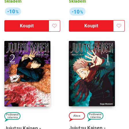
Skladem
Skladem
-10
-10
%
%
Koupit
Koupit
Poštovné
Poštovné
Akce
zdarma
zdarma
Jujutsu Kaisen -
Jujutsu Kaisen -