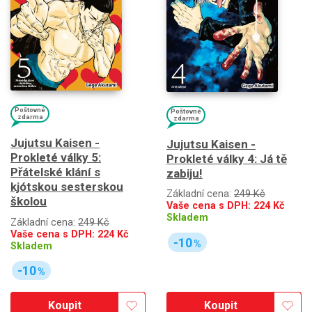
Poštovné
Poštovné
zdarma
zdarma
Jujutsu Kaisen -
Jujutsu Kaisen -
Prokleté války 5:
Prokleté války 4: Já tě
Přátelské klání s
zabiju!
kjótskou sesterskou
Základní cena:
249 Kč
školou
Vaše cena s DPH:
224
Kč
Skladem
Základní cena:
249 Kč
Vaše cena s DPH:
224
Kč
-10
%
Skladem
-10
%
Koupit
Koupit