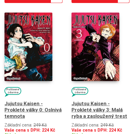
Poštovné
Poštovné
zdarma
zdarma
Jujutsu Kaisen -
Jujutsu Kaisen -
Prokleté války 0: Oslnivá
Prokleté války 3: Malá
temnota
ryba a zasloužený trest
Základní cena:
249 Kč
Základní cena:
249 Kč
Vaše cena s DPH:
224
Kč
Vaše cena s DPH:
224
Kč