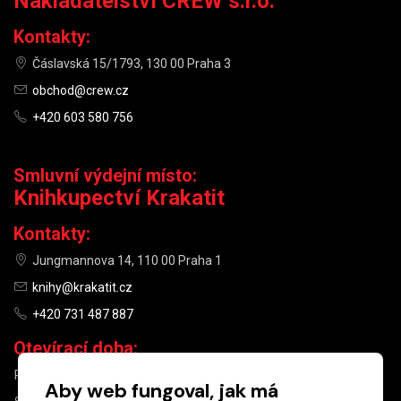
Nakladatelství CREW s.r.o.
Kontakty:
Čáslavská 15/1793, 130 00 Praha 3
obchod@crew.cz
+420 603 580 756
Smluvní výdejní místo:
Knihkupectví Krakatit
Kontakty:
Jungmannova 14, 110 00 Praha 1
knihy@krakatit.cz
+420 731 487 887
Otevírací doba:
PO–PÁ
9:30–18:30
Aby web fungoval, jak má