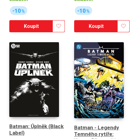
-10
-10
%
%
Koupit
Koupit
Batman: Úplněk (Black
Batman - Legendy
Label)
Temného rytíře: