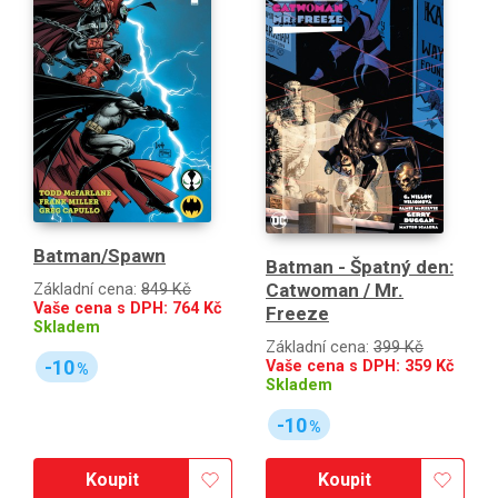
Batman/Spawn
Batman - Špatný den:
Catwoman / Mr.
Základní cena:
849 Kč
Vaše cena s DPH:
764
Kč
Freeze
Skladem
Základní cena:
399 Kč
-10
Vaše cena s DPH:
359
Kč
%
Skladem
-10
%
Koupit
Koupit