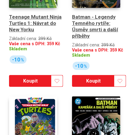
Teenage Mutant Ninja
Batman - Legendy
Turtles 1: Návrat do
Temného rytíře:
New Yorku
Úsměv smrti a další
příběhy
Základní cena:
399 Kč
Vaše cena s DPH:
359
Kč
Základní cena:
399 Kč
Skladem
Vaše cena s DPH:
359
Kč
Skladem
-10
%
-10
%
Koupit
Koupit