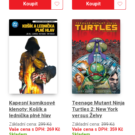
Koupit
Koupit
Kapesní komiksové
Teenage Mutant Ninja
klenoty: Košík a
Turtles 2: New York
lednička plné hlav
versus Želvy
Základní cena:
299 Kč
Základní cena:
399 Kč
Vaše cena s DPH:
269
Kč
Vaše cena s DPH:
359
Kč
Skladem
Skladem