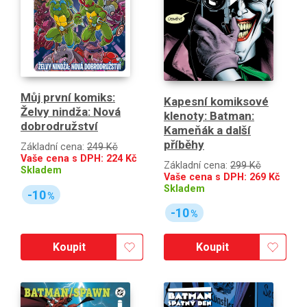
Můj první komiks:
Kapesní komiksové
Želvy nindža: Nová
klenoty: Batman:
dobrodružství
Kameňák a další
příběhy
Základní cena:
249 Kč
Vaše cena s DPH:
224
Kč
Základní cena:
299 Kč
Skladem
Vaše cena s DPH:
269
Kč
Skladem
-10
%
-10
%
Koupit
Koupit