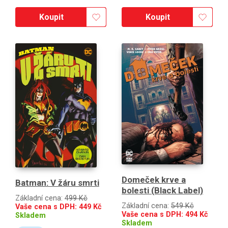
Koupit
Koupit
Domeček krve a
Batman: V žáru smrti
bolesti (Black Label)
Základní cena:
499 Kč
Základní cena:
549 Kč
Vaše cena s DPH:
449
Kč
Vaše cena s DPH:
494
Kč
Skladem
Skladem