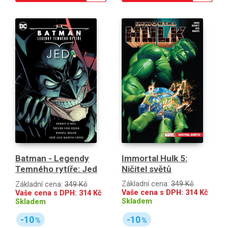
Immortal Hulk 5:
Batman - Legendy
Ničitel světů
Temného rytíře: Jed
Základní cena:
349 Kč
Základní cena:
349 Kč
Vaše cena s DPH:
314
Kč
Vaše cena s DPH:
314
Kč
Skladem
Skladem
-10
-10
%
%