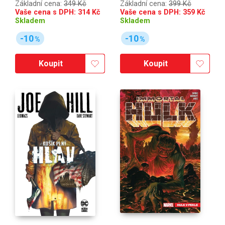
Základní cena:
349 Kč
Základní cena:
399 Kč
Vaše cena s DPH:
314
Kč
Vaše cena s DPH:
359
Kč
Skladem
Skladem
-10
-10
%
%
Koupit
Koupit