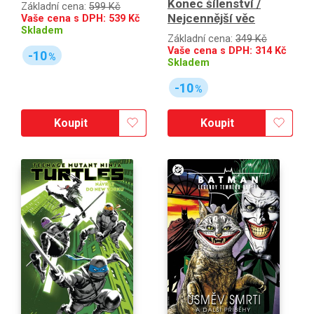
Konec šílenství /
Základní cena:
599 Kč
Nejcennější věc
Vaše cena s DPH:
539
Kč
Skladem
Základní cena:
349 Kč
Vaše cena s DPH:
314
Kč
-10
%
Skladem
-10
%
Koupit
Koupit