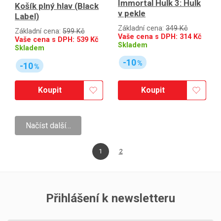
Immortal Hulk 3: Hulk
Košík plný hlav (Black
v pekle
Label)
Základní cena:
349 Kč
Základní cena:
599 Kč
Vaše cena s DPH:
314
Kč
Vaše cena s DPH:
539
Kč
Skladem
Skladem
-10
%
-10
%
Koupit
Koupit
Načíst další…
1
2
Přihlášení k newsletteru