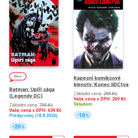
Akce
Kapesní komiksové
klenoty: Konec liDCtva
Batman: Upíří sága
Základní cena:
299 Kč
(Legendy DC)
Vaše cena s DPH:
269
Kč
Skladem
Základní cena:
799 Kč
Vaše cena s DPH:
639
Kč
-10
Předprodej (18.8.2026)
%
-20
%