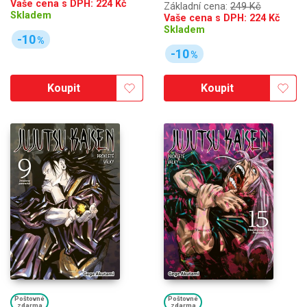
Vaše cena s DPH:
224
Kč
Základní cena:
249 Kč
Skladem
Vaše cena s DPH:
224
Kč
Skladem
-10
%
-10
%
Koupit
Koupit
Poštovné
Poštovné
zdarma
zdarma