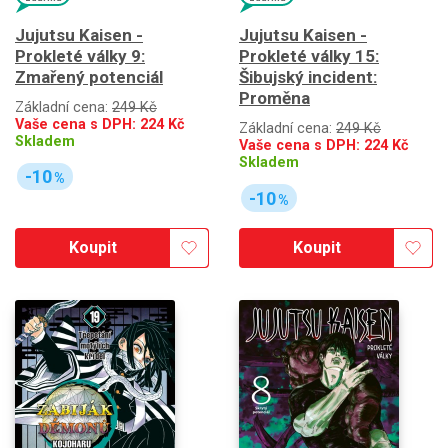
Jujutsu Kaisen -
Jujutsu Kaisen -
Prokleté války 9:
Prokleté války 15:
Zmařený potenciál
Šibujský incident:
Proměna
Základní cena:
249 Kč
Vaše cena s DPH:
224
Kč
Základní cena:
249 Kč
Skladem
Vaše cena s DPH:
224
Kč
Skladem
-10
%
-10
%
Koupit
Koupit