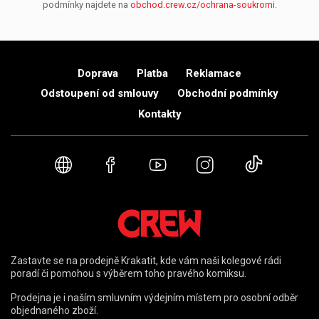
podmínky najdete na
obchod.crew.cz/ochrana-soukromi
.
Doprava
Platba
Reklamace
Odstoupení od smlouvy
Obchodní podmínky
Kontakty
Webové stránky
Facebook
YouTube
Instagram
TikTok
Zastavte se na prodejně Krakatit, kde vám naši kolegové rádi
poradí či pomohou s výběrem toho pravého komiksu.
Prodejna je i naším smluvním výdejním místem pro osobní odběr
objednaného zboží.