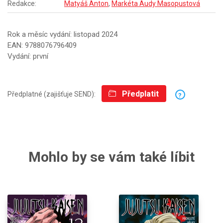
Redakce:
Matyáš Anton
,
Markéta Audy Masopustová
Rok a měsíc vydání: listopad 2024
EAN: 9788076796409
Vydání: první
Předplatit
Předplatné (zajišťuje SEND):
?
Mohlo by se vám také líbit