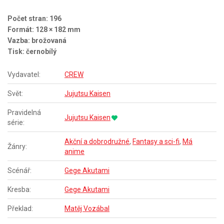
Počet stran: 196
Formát: 128 × 182 mm
Vazba: brožovaná
Tisk: černobílý
Vydavatel:
CREW
Svět:
Jujutsu Kaisen
Pravidelná
Jujutsu Kaisen
série:
Akční a dobrodružné
,
Fantasy a sci-fi
,
Má
Žánry:
anime
Scénář:
Gege Akutami
Kresba:
Gege Akutami
Překlad:
Matěj Vozábal