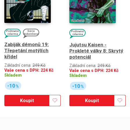
Poštovné
Série
Poštovné
zdarma
dokončena
zdarma
Zabiják démonů 19:
Jujutsu Kaisen -
Třepetání motýlích
Prokleté války 8: Skrytý
křídel
potenciál
Základní cena:
249 Kč
Základní cena:
249 Kč
Vaše cena s DPH:
224
Kč
Vaše cena s DPH:
224
Kč
Skladem
Skladem
-10
-10
%
%
Koupit
Koupit