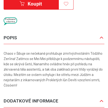
Koupit
Poštovné
zdarma
POPIS
Chaos v Šibuje se nečekaně prohlubuje zmrtvýchvstáním Tódžiho
Zen'ina! Zatímco se Mei Mei přibližuje k podzemnímu nástupišti,
kde se skrývá Getó, Nanamiho ovládne hněv při pohledu na
zkrvavená těla asistentů, a tak oba zaklínači první třídy vyrážejí do
útoku. Mezitím se ovšem schyluje i ke střetu mezi Júdžim a
nejstarším z inkarnovaných Prokletých lůn Devíti vzezření smrti,
Čósóem!
DODATKOVÉ INFORMACE