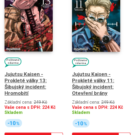
Poštovné
Poštovné
zdarma
zdarma
Jujutsu Kaisen -
Jujutsu Kaisen -
Prokleté války 13:
Prokleté války 11:
Šibujský incident:
Šibujský incident:
Hromobití
Otevření brány
Základní cena:
249 Kč
Základní cena:
249 Kč
Vaše cena s DPH:
224
Kč
Vaše cena s DPH:
224
Kč
Skladem
Skladem
-10
-10
%
%