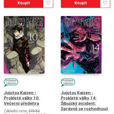
Koupit
Koupit
Poštovné
Poštovné
zdarma
zdarma
Jujutsu Kaisen -
Jujutsu Kaisen -
Prokleté války 10:
Prokleté války 14:
Večerní předehra
Šibujský incident:
Správně se rozhodnout
Základní cena:
249 Kč