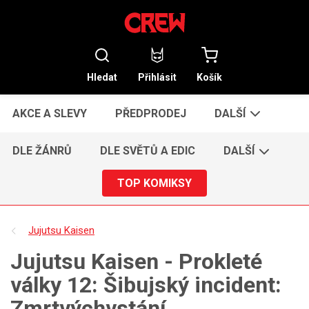
Hledat
Přihlásit
Košík
AKCE A SLEVY
PŘEDPRODEJ
DALŠÍ
DLE ŽÁNRŮ
DLE SVĚTŮ A EDIC
DALŠÍ
TOP KOMIKSY
Jujutsu Kaisen
Jujutsu Kaisen - Prokleté
války 12: Šibujský incident:
Zmrtvýchvstání