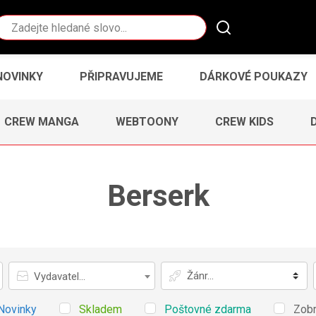
Vyhledávání
NOVINKY
PŘIPRAVUJEME
DÁRKOVÉ POUKAZY
CREW MANGA
WEBTOONY
CREW KIDS
Berserk
Vydavatel
Žánr
Vydavatel...
Novinky
Skladem
Poštovné zdarma
Zobr