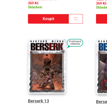
269
Kč
269
Kč
Skladem
Sklad
Koupit
Poštovné
zdarma
Berserk 13
Berse