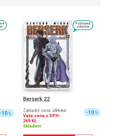
vné
Poštovné
ma
zdarma
Berserk 22
Základní cena:
299 Kč
-10
-10
%
%
Vaše cena s DPH:
269
Kč
Skladem