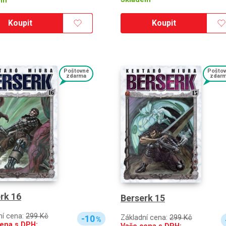
em
Koupit
Koupit
Poštovné
Pošto
zdarma
zdar
rk 16
Berserk 15
ní cena:
299 Kč
Základní cena:
299 Kč
-10
%
ena s DPH: