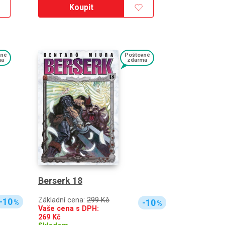
Koupit
vné
Poštovné
ma
zdarma
Berserk 18
Základní cena:
299 Kč
-10
-10
%
%
Vaše cena s DPH:
269
Kč