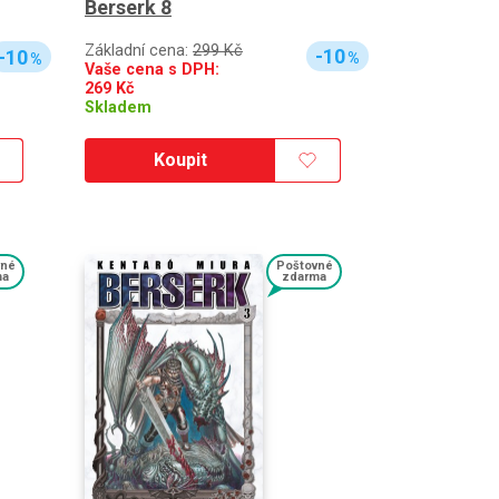
Berserk 8
Základní cena:
299 Kč
-10
-10
%
%
Vaše cena s DPH:
269
Kč
Skladem
Koupit
vné
Poštovné
ma
zdarma