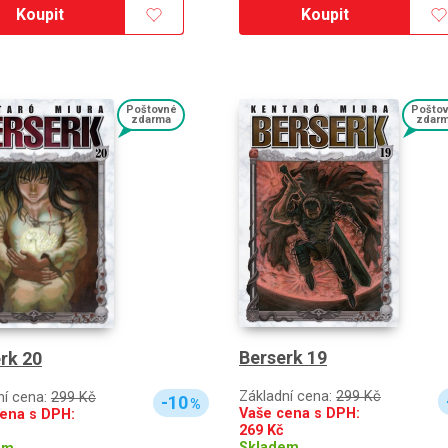
Koupit
Koupit
Poštovné
Pošto
zdarma
zdar
Berserk 19
rk 20
Základní cena:
299 Kč
ní cena:
299 Kč
-10
%
Vaše cena s DPH:
ena s DPH:
269
Kč
Skladem