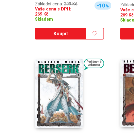
Základní cena:
299 Kč
Základ
-10
%
Vaše cena s DPH:
Vaše c
269
Kč
269
Kč
Skladem
Sklad
Koupit
Poštovné
zdarma