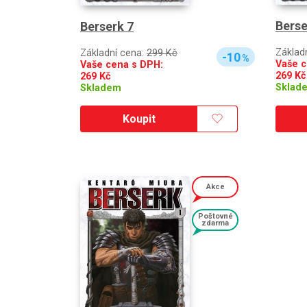
Berse
Berserk 7
Základ
Základní cena:
299 Kč
-10
%
Vaše c
Vaše cena s DPH:
269
Kč
269
Kč
Sklad
Skladem
Koupit
Akce
Poštovné
zdarma