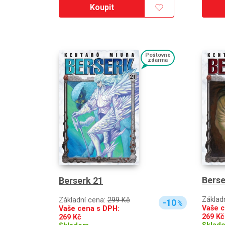
Koupit
Poštovné
zdarma
Berse
Berserk 21
Základ
Základní cena:
299 Kč
-10
%
Vaše c
Vaše cena s DPH:
269
Kč
269
Kč