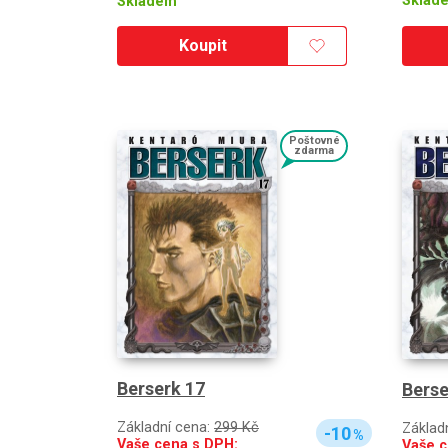
Sklad
Skladem
Koupit
Poštovné
zdarma
Berserk 17
Berse
Základní cena:
299 Kč
Základ
-10
%
Vaše cena s DPH:
Vaše c