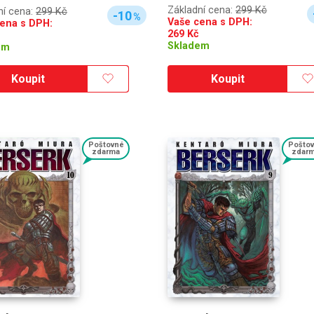
Základní cena:
299 Kč
ní cena:
299 Kč
-10
%
Vaše cena s DPH:
ena s DPH:
269
Kč
Skladem
em
Koupit
Koupit
Poštovné
Pošto
zdarma
zdar