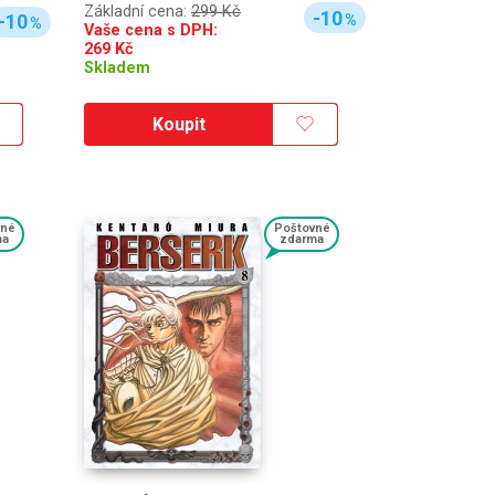
Základní cena:
299 Kč
-10
-10
%
%
Vaše cena s DPH:
269
Kč
Skladem
Koupit
vné
Poštovné
ma
zdarma