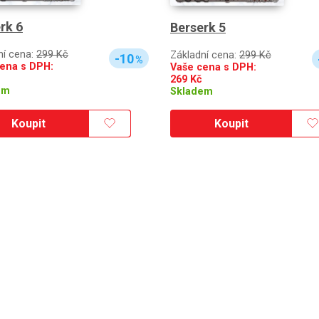
rk 6
Berserk 5
ní cena:
299 Kč
Základní cena:
299 Kč
-10
%
ena s DPH:
Vaše cena s DPH:
269
Kč
em
Skladem
Koupit
Koupit