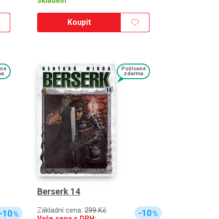
Skladem
Koupit
vné
Poštovné
ma
zdarma
Berserk 14
Základní cena:
299 Kč
-10
-10
%
%
Vaše cena s DPH: