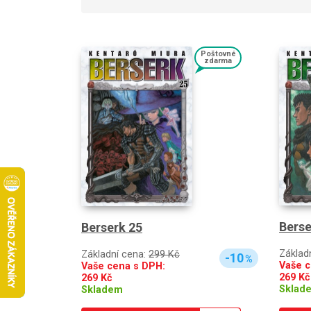
Poštovné
zdarma
Berse
Berserk 25
Základ
Základní cena:
299 Kč
-10
%
Vaše c
Vaše cena s DPH:
269
Kč
269
Kč
Sklad
Skladem