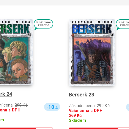
Poštovné
Pošto
zdarma
zdar
rk 24
Berserk 23
ní cena:
299 Kč
Základní cena:
299 Kč
-10
%
ena s DPH:
Vaše cena s DPH:
269
Kč
em
Skladem