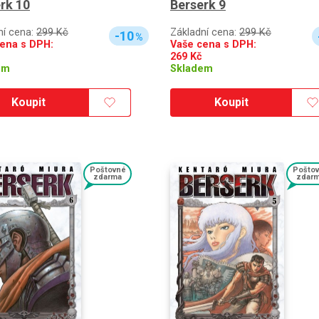
rk 10
Berserk 9
ní cena:
299 Kč
Základní cena:
299 Kč
-10
%
ena s DPH:
Vaše cena s DPH:
269
Kč
em
Skladem
Koupit
Koupit
Poštovné
Pošto
zdarma
zdar