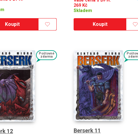
Vaše cena s DPH:
269
Kč
em
Skladem
Koupit
Koupit
Poštovné
Pošto
zdarma
zdar
Berserk 11
rk 12