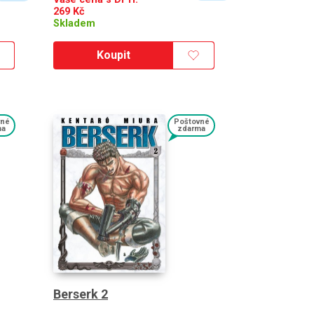
269
Kč
Skladem
Koupit
vné
Poštovné
ma
zdarma
Berserk 2