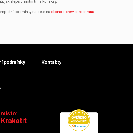
jak zlepšit místní trh s komiksy.
Kompletní podmínky najdete na
obchod.crew.cz/ochrana-
í podmínky
Kontakty
m
TikTok
 místo:
 Krakatit