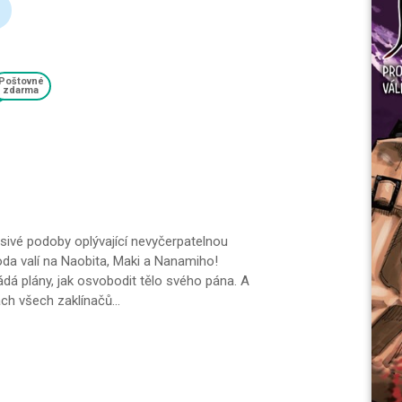
Poštovné
zdarma
ivé podoby oplývající nevyčerpatelnou
oda valí na Naobita, Maki a Nanamiho!
dá plány, jak osvobodit tělo svého pána. A
ach všech zaklínačů...