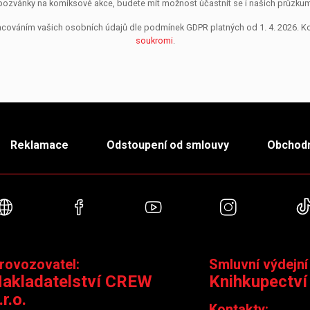
pozvánky na komiksové akce, budete mít možnost účastnit se i našich průzkumů, 
pracováním vašich osobních údajů dle podmínek GDPR platných od 1. 4. 2026. 
soukromi
.
Reklamace
Odstoupení od smlouvy
Obchodn
Webové stránky
Facebook
YouTube
Instagra
rovozovatel:
Smluvní výdejní
akladatelství CREW
Knihkupectví
.r.o.
Kontakty: