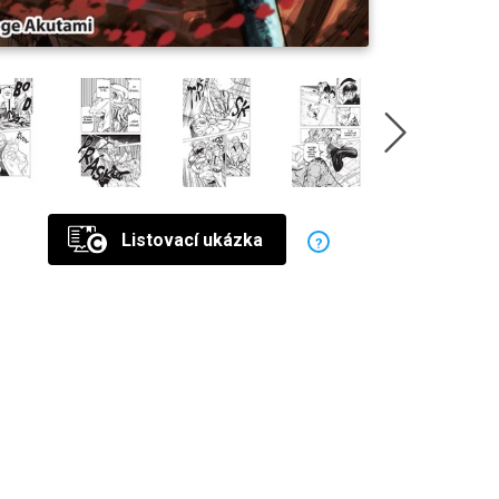
Listovací ukázka
?