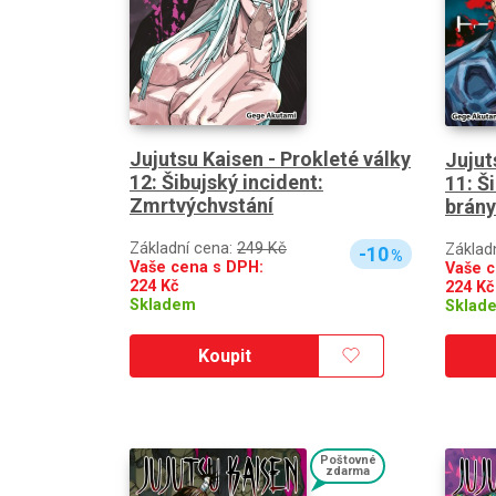
Jujutsu Kaisen - Prokleté války
Jujut
12: Šibujský incident:
11: Š
Zmrtvýchvstání
brány
Základní cena:
249 Kč
Základ
-10
%
Vaše cena s DPH:
Vaše c
224
Kč
224
Kč
Skladem
Sklad
Koupit
Poštovné
zdarma