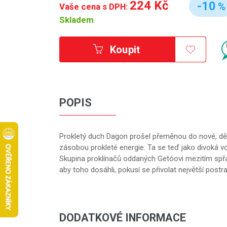
224 Kč
-10
%
Vaše cena s DPH:
Skladem
Koupit
POPIS
Prokletý duch Dagon prošel přeměnou do nové, děs
zásobou prokleté energie. Ta se teď jako divoká v
Skupina proklínačů oddaných Getóovi mezitím spřá
aby toho dosáhli, pokusí se přivolat největší postr
DODATKOVÉ INFORMACE