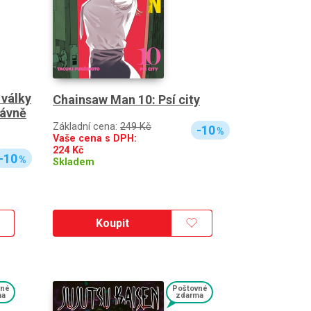
 války
Chainsaw Man 10: Psí city
rávně
Základní cena:
249 Kč
-10
%
Vaše cena s DPH:
224
Kč
-10
%
Skladem
Koupit
vné
Poštovné
ma
zdarma