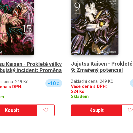
Jujutsu Kaisen - Prokleté
su Kaisen - Prokleté války
9: Zmařený potenciál
ibujský incident: Proměna
Základní cena:
249 Kč
ní cena:
249 Kč
-10
%
Vaše cena s DPH:
ena s DPH:
224
Kč
Skladem
em
Koupit
Koupit