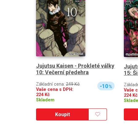
Jujutsu Kaisen - Prokleté války
Jujut
10: Večerní předehra
15: Š
Základní cena:
249 Kč
Základ
-10
%
Vaše cena s DPH:
Vaše c
224
Kč
224
Kč
Skladem
Sklad
Koupit