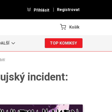
Registrovat
Přihlásit
Košík
DALŠÍ
TOP KOMIKSY
ití
ujský incident: