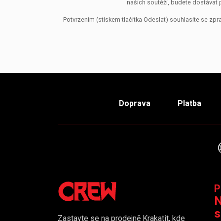
našich soutěží, budete dostávat 
Potvrzením (stiskem tlačítka Odeslat) souhlasíte se z
Doprava
Platba
P
N
s
Zastavte se na prodejně Krakatit, kde