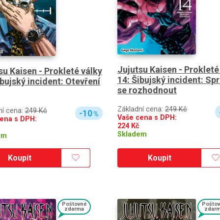
Jujutsu Kaisen - Prokleté
su Kaisen - Prokleté války
14: Šibujský incident: Sp
ibujský incident: Otevření
se rozhodnout
Základní cena:
249 Kč
ní cena:
249 Kč
-10
%
Vaše cena s DPH:
ena s DPH:
224
Kč
Skladem
em
Koupit
Koupit
Poštovné
Pošto
zdarma
zdar