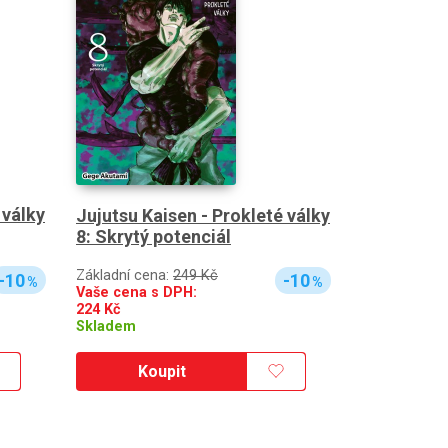
 války
Jujutsu Kaisen - Prokleté války
8: Skrytý potenciál
Základní cena:
249 Kč
-10
-10
%
%
Vaše cena s DPH:
224
Kč
Skladem
Koupit