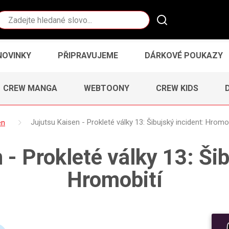
Vyhledávání
NOVINKY
PŘIPRAVUJEME
DÁRKOVÉ POUKAZY
CREW MANGA
WEBTOONY
CREW KIDS
en
Jujutsu Kaisen - Prokleté války 13: Šibujský incident: Hromob
 - Prokleté války 13: Šib
Hromobití