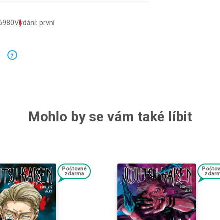
6980
Vydání: první
?
Mohlo by se vám také líbit
Poštovné
Pošto
zdarma
zdar