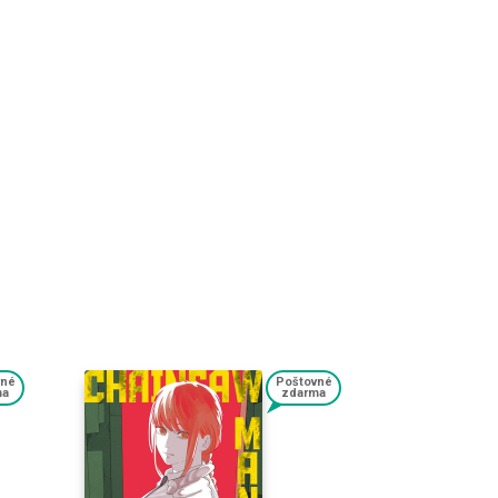
vné
Poštovné
ma
zdarma