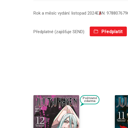
Rok a měsíc vydání: listopad 2024
EAN: 978807679
Předplatit
Předplatné (zajišťuje SEND):
Poštovné
zdarma