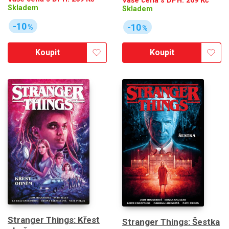
Vaše cena s DPH:
269
Kč
Skladem
Skladem
-10
-10
%
%
Koupit
Koupit
Stranger Things: Křest
Stranger Things: Šestka