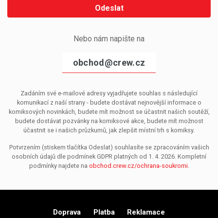
Odeslat
Nebo nám napište na
obchod@crew.cz
Zadáním své e-mailové adresy vyjadřujete souhlas s následující
komunikací z naší strany - budete dostávat nejnovější informace o
komiksových novinkách, budete mít možnost se účastnit našich soutěží,
budete dostávat pozvánky na komiksové akce, budete mít možnost
účastnit se i našich průzkumů, jak zlepšit místní trh s komiksy.
Potvrzením (stiskem tlačítka Odeslat) souhlasíte se zpracováním vašich
osobních údajů dle podmínek GDPR platných od 1. 4. 2026. Kompletní
podmínky najdete na
obchod.crew.cz/ochrana-soukromi
.
Doprava
Platba
Reklamace