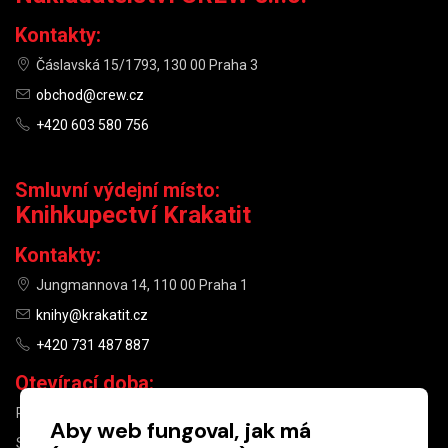
Kontakty:
Čáslavská 15/1793, 130 00 Praha 3
obchod@crew.cz
+420 603 580 756
Smluvní výdejní místo:
Knihkupectví Krakatit
Kontakty:
Jungmannova 14, 110 00 Praha 1
knihy@krakatit.cz
+420 731 487 887
Otevírací doba:
PO–PÁ
9:30–18:30
Aby web fungoval, jak má
SO
10:00–13:00