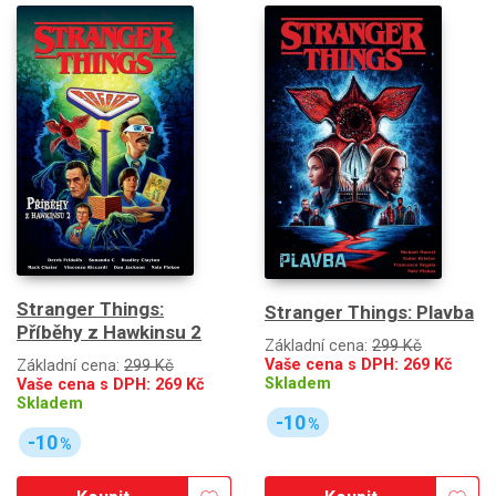
Stranger Things:
Stranger Things: Plavba
Příběhy z Hawkinsu 2
Základní cena:
299 Kč
Vaše cena s DPH:
269
Kč
Základní cena:
299 Kč
Skladem
Vaše cena s DPH:
269
Kč
Skladem
-10
%
-10
%