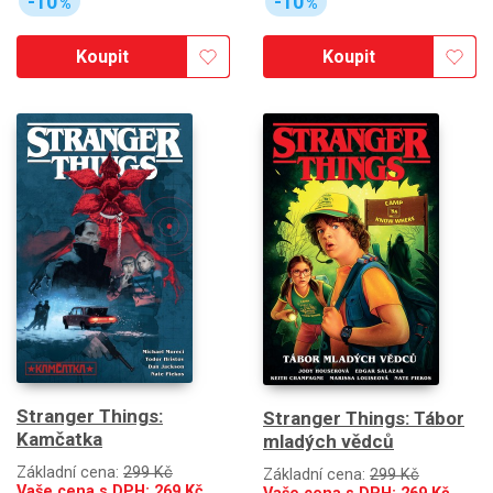
-10
-10
%
%
Koupit
Koupit
Stranger Things:
Stranger Things: Tábor
Kamčatka
mladých vědců
Základní cena:
299 Kč
Základní cena:
299 Kč
Vaše cena s DPH:
269
Kč