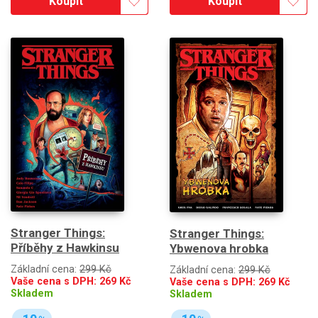
Koupit
Koupit
Stranger Things:
Stranger Things:
Příběhy z Hawkinsu
Ybwenova hrobka
Základní cena:
299 Kč
Základní cena:
299 Kč
Vaše cena s DPH:
269
Kč
Vaše cena s DPH:
269
Kč
Skladem
Skladem