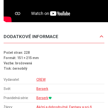
DODATKOVÉ INFORMACE
Počet stran: 228
Formát: 151 × 215 mm
Vazba: brožovaná
Tisk: černobílý
Vydavatel:
CREW
Svět:
Berserk
Pravidelná série:
Berserk
Žánry:
Akční a dobrodružné
,
Fantasy a sci-fi