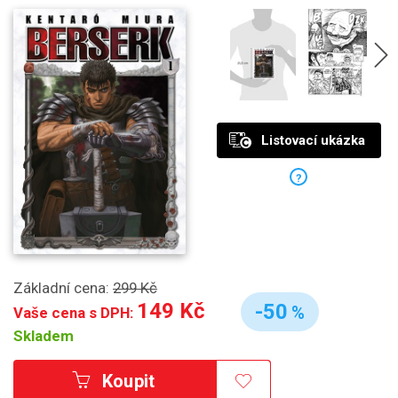
Listovací ukázka
?
Základní cena:
299 Kč
149 Kč
-50
%
Vaše cena s DPH:
Skladem
Koupit