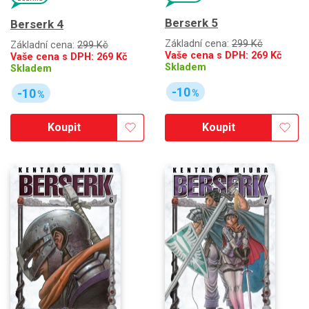
Berserk 5
Berserk 4
Základní cena:
299 Kč
Základní cena:
299 Kč
Vaše cena s DPH:
269
Kč
Vaše cena s DPH:
269
Kč
Skladem
Skladem
-10
-10
%
%
Koupit
Koupit