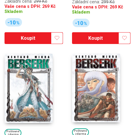
Základní cena:
299 Kč
Základní cena:
299 Kč
Vaše cena s DPH:
269
Kč
Vaše cena s DPH:
269
Kč
Skladem
Skladem
-10
-10
%
%
Koupit
Koupit
Poštovné
Poštovné
zdarma
zdarma