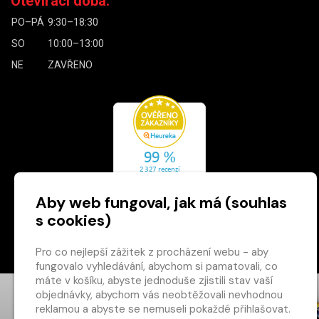
Otevírací doba:
PO–PÁ
9:30–18:30
SO
10:00–13:00
NE
ZAVŘENO
Aby web fungoval, jak má (souhlas
s cookies)
Zásady cookies
Pro co nejlepší zážitek z procházení webu - aby
fungovalo vyhledávání, abychom si pamatovali, co
×
máte v košíku, abyste jednoduše zjistili stav vaší
objednávky, abychom vás neobtěžovali nevhodnou
Máte u nás již
reklamou a abyste se nemuseli pokaždé přihlašovat.
registrovaný