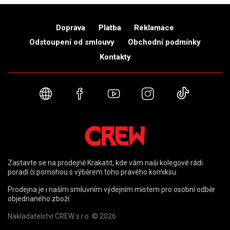
Doprava
Platba
Reklamace
Odstoupení od smlouvy
Obchodní podmínky
Kontakty
Webové stránky
Facebook
YouTube
Instagram
TikTok
Zastavte se na prodejně Krakatit, kde vám naši kolegové rádi
poradí či pomohou s výběrem toho pravého komiksu.
Prodejna je i naším smluvním výdejním místem pro osobní odběr
objednaného zboží.
Nakladatelství CREW s.r.o. © 2026