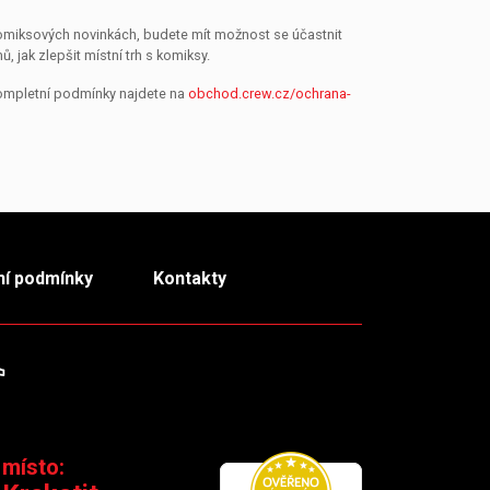
 komiksových novinkách, budete mít možnost se účastnit
jak zlepšit místní trh s komiksy.
Kompletní podmínky najdete na
obchod.crew.cz/ochrana-
í podmínky
Kontakty
m
TikTok
 místo: