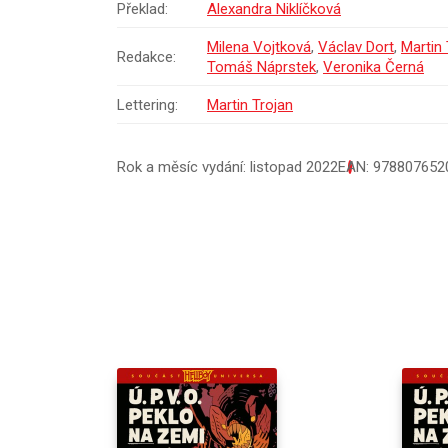
Překlad:
Alexandra Niklíčková
Milena Vojtková
,
Václav Dort
,
Martin 
Redakce:
Tomáš Náprstek
,
Veronika Černá
Lettering:
Martin Trojan
Rok a měsíc vydání: listopad 2022
EAN: 978807652