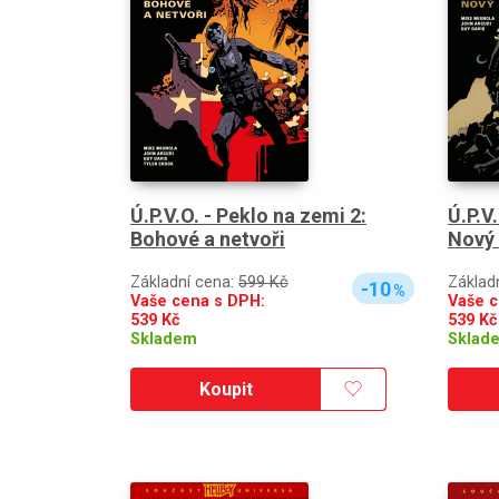
Ú.P.V.O. - Peklo na zemi 2:
Ú.P.V
Bohové a netvoři
Nový 
Základní cena:
599 Kč
Základ
-10
%
Vaše cena s DPH:
Vaše c
539
Kč
539
Kč
Skladem
Sklad
Koupit