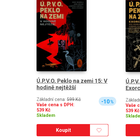
Ú.P.V.O. Peklo na zemi 15: V
Ú.P.V
hodině nejtěžší
Exorc
Základní cena:
599 Kč
Základ
-10
%
Vaše cena s DPH:
Vaše c
539
Kč
539
Kč
Skladem
Sklad
Koupit