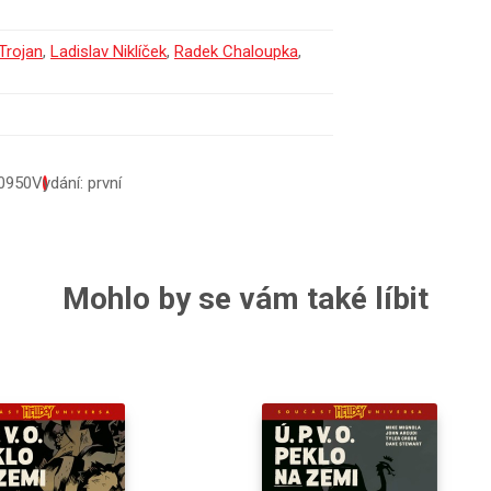
Trojan
,
Ladislav Niklíček
,
Radek Chaloupka
,
0950
Vydání: první
Mohlo by se vám také líbit