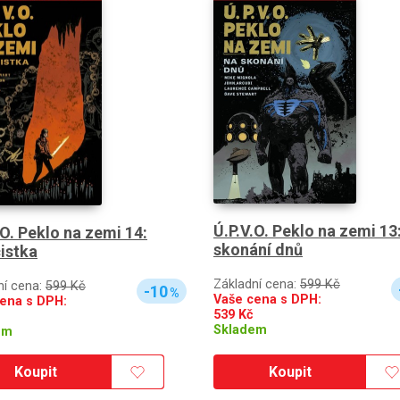
Ú.P.V.O. Peklo na zemi 13
.O. Peklo na zemi 14:
skonání dnů
istka
Základní cena:
599 Kč
ní cena:
599 Kč
-10
%
Vaše cena s DPH:
ena s DPH:
539
Kč
Skladem
em
Koupit
Koupit