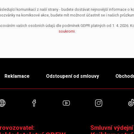
sledující komunikací z naší strany - budete dostávat nejnovější informace o
pozvánky na komiksové akce, budete mít možnost účastnit se i našich průzkumů, 
pracováním vašich osobních údajů dle podmínek GDPR platných od 1. 4. 2026. 
soukromi
.
Reklamace
Odstoupení od smlouvy
Obchodn
Webové stránky
Facebook
YouTube
Instagra
rovozovatel:
Smluvní výdejní