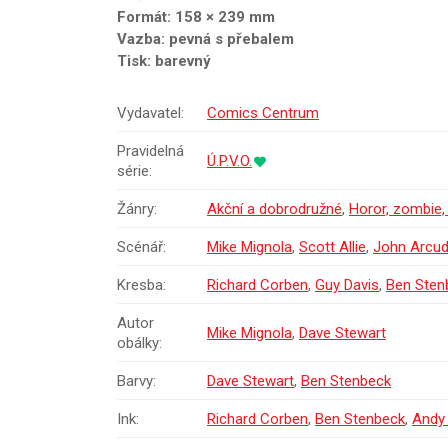
Formát: 158 × 239 mm
Vazba: pevná s přebalem
Tisk: barevný
Vydavatel:
Comics Centrum
Pravidelná
Ú.P.V.O.
série:
Žánry:
Akční a dobrodružné
,
Horor, zombie, t
Scénář:
Mike Mignola
,
Scott Allie
,
John Arcud
Kresba:
Richard Corben
,
Guy Davis
,
Ben Sten
Autor
Mike Mignola
,
Dave Stewart
obálky:
Barvy:
Dave Stewart
,
Ben Stenbeck
Ink:
Richard Corben
,
Ben Stenbeck
,
Andy