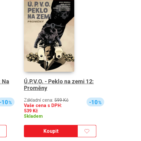
: Na
Ú.P.V.O. - Peklo na zemi 12:
Proměny
Základní cena:
599 Kč
-10
-10
%
%
Vaše cena s DPH:
539
Kč
Skladem
Koupit