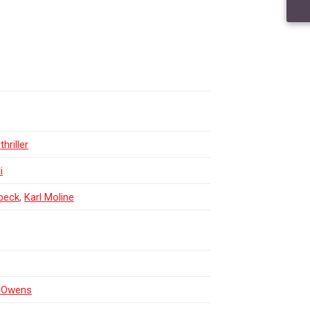
hriller
i
beck
,
Karl Moline
 Owens