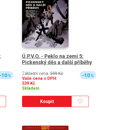
:
Ú.P.V.O. - Peklo na zemi 5:
Pickenský děs a další příběhy
Základní cena:
599 Kč
-10
-10
%
%
Vaše cena s DPH:
539
Kč
Skladem
Koupit