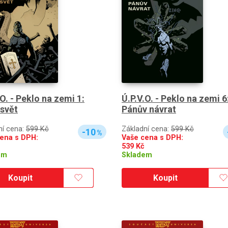
.O. - Peklo na zemi 1:
Ú.P.V.O. - Peklo na zemi 6
svět
Pánův návrat
ní cena:
599 Kč
Základní cena:
599 Kč
-10
%
ena s DPH:
Vaše cena s DPH:
539
Kč
em
Skladem
Koupit
Koupit