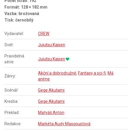
Počet stran: 192
Formát: 128 × 182 mm
Vazba: brožovaná
Tisk: černobílý
Vydavatel:
CREW
Svět:
Jujutsu Kaisen
Pravidelná
Jujutsu Kaisen
série:
Akční a dobrodružné
,
Fantasy a sci-fi
,
Má
Žánry:
anime
Scénář:
Gege Akutami
Kresba:
Gege Akutami
Překlad:
Matyáš Anton
Redakce:
Markéta Audy Masopustová