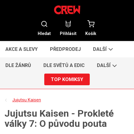
Hledat
Přihlásit
Košík
AKCE A SLEVY
PŘEDPRODEJ
DALŠÍ
DLE ŽÁNRŮ
DLE SVĚTŮ A EDIC
DALŠÍ
TOP KOMIKSY
Jujutsu Kaisen
Jujutsu Kaisen - Prokleté
války 7: O původu pouta