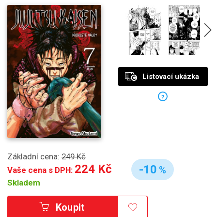
Listovací ukázka
?
Základní cena:
249 Kč
224 Kč
-10
%
Vaše cena s DPH:
Skladem
Koupit