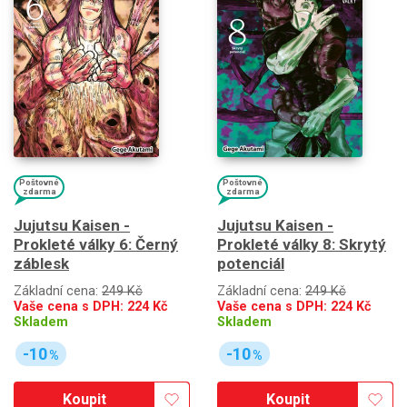
Poštovné
Poštovné
zdarma
zdarma
Jujutsu Kaisen -
Jujutsu Kaisen -
Prokleté války 6: Černý
Prokleté války 8: Skrytý
záblesk
potenciál
Základní cena:
249 Kč
Základní cena:
249 Kč
Vaše cena s DPH:
224
Kč
Vaše cena s DPH:
224
Kč
Skladem
Skladem
-10
-10
%
%
Koupit
Koupit