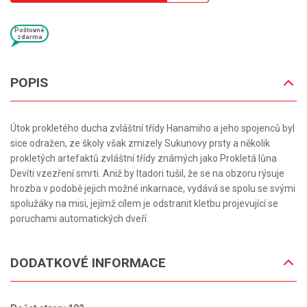
Poštovné
zdarma
POPIS
Útok prokletého ducha zvláštní třídy Hanamiho a jeho spojenců byl
sice odražen, ze školy však zmizely Sukunovy prsty a několik
prokletých artefaktů zvláštní třídy známých jako Prokletá lůna
Devíti vzezření smrti. Aniž by Itadori tušil, že se na obzoru rýsuje
hrozba v podobě jejich možné inkarnace, vydává se spolu se svými
spolužáky na misi, jejímž cílem je odstranit kletbu projevující se
poruchami automatických dveří.
DODATKOVÉ INFORMACE