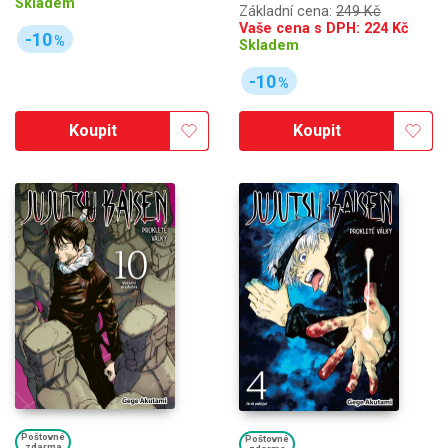
Skladem
Základní cena:
249 Kč
Vaše cena s DPH:
224
Kč
-10
%
Skladem
-10
%
Koupit
Koupit
Poštovné
Poštovné
zdarma