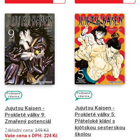
Poštovné
Poštovné
zdarma
zdarma
Jujutsu Kaisen -
Jujutsu Kaisen -
Prokleté války 5:
Prokleté války 9:
Přátelské klání s
Zmařený potenciál
kjótskou sesterskou
Základní cena:
249 Kč
školou
Vaše cena s DPH:
224
Kč