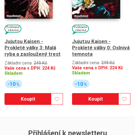
Poštovné
Poštovné
zdarma
zdarma
Jujutsu Kaisen -
Jujutsu Kaisen -
Prokleté války 0: Oslnivá
Prokleté války 3: Malá
temnota
ryba a zasloužený trest
Základní cena:
249 Kč
Základní cena:
249 Kč
Vaše cena s DPH:
224
Kč
Vaše cena s DPH:
224
Kč
Skladem
Skladem
-10
-10
%
%
Koupit
Koupit
Přihlášení k newsletteru