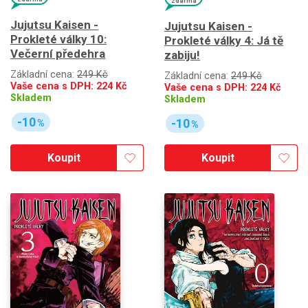
zdarma
Jujutsu Kaisen -
Jujutsu Kaisen -
Prokleté války 10:
Prokleté války 4: Já tě
Večerní předehra
zabiju!
Základní cena:
249 Kč
Základní cena:
249 Kč
Vaše cena s DPH:
224
Kč
Vaše cena s DPH:
224
Kč
Skladem
Skladem
-10
-10
%
%
Koupit
Koupit