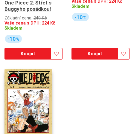
Vaše cena s DPH:
224
Kč
One Piece 2: Střet s
Skladem
Buggyho posádkou!
-10
%
Základní cena:
249 Kč
Vaše cena s DPH:
224
Kč
Skladem
-10
%
Koupit
Koupit