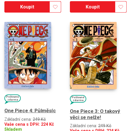
Koupit
Koupit
Poštovné
Poštovné
zdarma
zdarma
One Piece 4: Půlměsíc
One Piece 3: O takový
věci se nelže!
Základní cena:
249 Kč
Vaše cena s DPH:
224
Kč
Základní cena:
249 Kč
Skladem
Vaše cena s DPH:
224
Kč