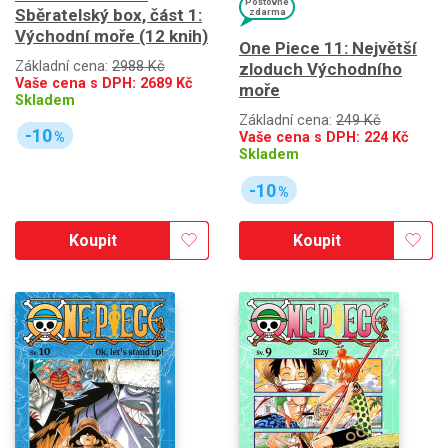
Poštovné
Sběratelský box, část 1:
zdarma
Východní moře (12 knih)
One Piece 11: Největší
Základní cena:
2988 Kč
zloduch Východního
Vaše cena s DPH:
2689
Kč
moře
Skladem
Základní cena:
249 Kč
-10
Vaše cena s DPH:
224
Kč
%
Skladem
-10
%
Koupit
Koupit