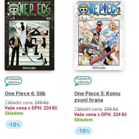
Poštovné
Poštovné
zdarma
zdarma
One Piece 5: Komu
One Piece 6: Slib
zvoní hrana
Základní cena:
249 Kč
Vaše cena s DPH:
224
Kč
Základní cena:
249 Kč
Skladem
Vaše cena s DPH:
224
Kč
Skladem
-10
%
-10
%