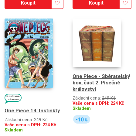
Koupit
Koupit
One Piece - Sběratelský
box, část 2: Písečné
království
Poštovné
Základní cena:
249 Kč
zdarma
Vaše cena s DPH:
224
Kč
Skladem
One Piece 14: Instinkty
-10
Základní cena:
249 Kč
%
Vaše cena s DPH:
224
Kč
Skladem