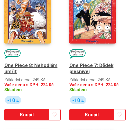
Poštovné
Poštovné
zdarma
zdarma
One Piece 8: Nehodlám
One Piece 7: Dědek
umřít
plesnivej
Základní cena:
249 Kč
Základní cena:
249 Kč
Vaše cena s DPH:
224
Kč
Vaše cena s DPH:
224
Kč
Skladem
Skladem
-10
-10
%
%
Koupit
Koupit