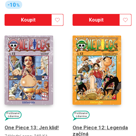
-10
%
Koupit
Koupit
Poštovné
Poštovné
zdarma
zdarma
One Piece 13: Jen klid!
One Piece 12: Legenda
začíná