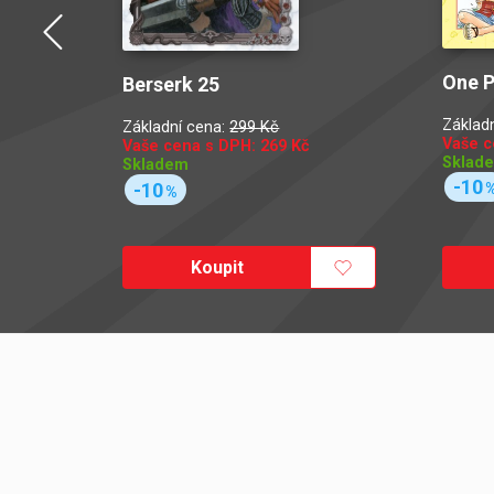
One P
 nezná
Berserk 25
Základ
Základní cena:
299 Kč
Vaše c
Vaše cena s DPH:
269
Kč
Sklad
Skladem
-10
-10
%
Koupit