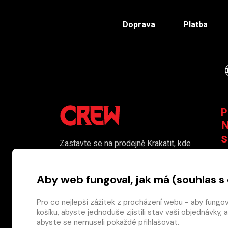
Doprava
Platba
P
N
s
Zastavte se na prodejně Krakatit, kde
vám naši kolegové rádi poradí či
K
pomohou s výběrem toho pravého
Aby web fungoval, jak má (souhlas s
komiksu.
Prodejna je i naším smluvním výdejním
Pro co nejlepší zážitek z procházení webu - aby fungo
košíku, abyste jednoduše zjistili stav vaší objednávk
místem pro osobní odběr objednaného
abyste se nemuseli pokaždé přihlašovat.
zboží.