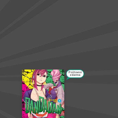
Poštovné
zdarma