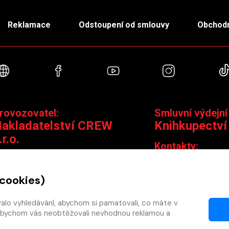
Reklamace
Odstoupení od smlouvy
Obchodn
Webové stránky
Facebook
YouTube
Instagra
rovozovatel:
Smluvní výdejní
akladatelství CREW
Knihkupectví
.r.o.
Kontakty:
ontakty:
Jungmannova 14,
Čáslavská 15/1793, 130 00 Praha 3
knihy@krakatit.cz
 cookies)
obchod@crew.cz
+420 731 487 88
+420 603 580 756
valo vyhledávání, abychom si pamatovali, co máte v
Otevírací doba:
y, abychom vás neobtěžovali nevhodnou reklamou a
PO–PÁ
9:30–18:30