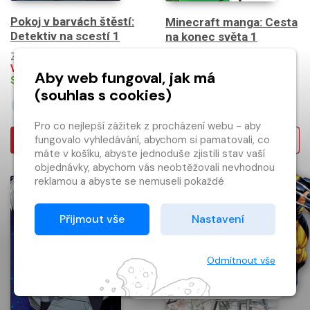
Pokoj v barvách štěstí:
Minecraft manga: Cesta
Detektiv na scestí 1
na konec světa 1
Základní cena:
249 Kč
Základní cena:
249 Kč
Vaše cena s DPH:
224
Kč
Vaše cena s DPH:
224
Kč
Aby web fungoval, jak má
Skladem
Skladem
(souhlas s cookies)
-10
-10
%
%
Pro co nejlepší zážitek z procházení webu - aby
fungovalo vyhledávání, abychom si pamatovali, co
Koupit
Koupit
×
máte v košíku, abyste jednoduše zjistili stav vaší
objednávky, abychom vás neobtěžovali nevhodnou
Máte u nás již
reklamou a abyste se nemuseli pokaždé
registrovaný
přihlašovat.
účet?
Proto od vás potřebujeme souhlas se
Přijmout vše
Nastavení
Registrací získáte slevu
zpracováním souborů cookies
, tj. malých souborů,
na zboží ve výši 15 %
které se dočasně ukládají ve vašem prohlížeči.
a další výhody.
Děkujeme, že nám ho dáte a pomůžete nám tak
Odmítnout vše
web zlepšovat.
Registrovat