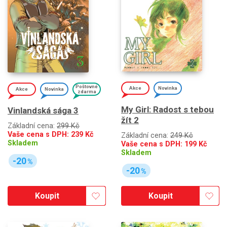
Poštovné
Akce
Novinka
Akce
Novinka
zdarma
My Girl: Radost s tebou
Vinlandská sága 3
žít 2
Základní cena:
299 Kč
Vaše cena s DPH:
239
Kč
Základní cena:
249 Kč
Skladem
Vaše cena s DPH:
199
Kč
Skladem
-20
%
-20
%
Koupit
Koupit