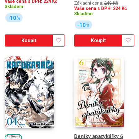
Vaše cena s DPH:
224
Kč
Základní cena:
249 Kč
Skladem
Vaše cena s DPH:
224
Kč
Skladem
-10
%
-10
%
Koupit
Koupit
Deníky apatykářky 6
Poštovné