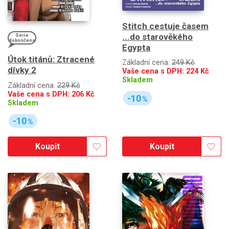
Stitch cestuje časem
...do starověkého
Série
dokončena
Egypta
Útok titánů: Ztracené
Základní cena:
249 Kč
dívky 2
Vaše cena s DPH:
224
Kč
Skladem
Základní cena:
229 Kč
Vaše cena s DPH:
206
Kč
-10
%
Skladem
-10
%
Koupit
Koupit