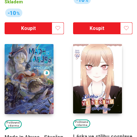
%
Skladem
-10
%
Koupit
Koupit
Poštovné
Poštovné
zdarma
zdarma
Láska ve střihu cosplaye