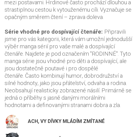
mezi postavami. Hrdinové často prochází dlouhou a
strastiplnou cestou k vytouženému cíli. Vyznačuje se
opačným směrem čtení – zprava doleva.
Série vhodné pro dospívající čtenáře:
Připravili
jsme pro vás kategorii, která vám umožní jednodušší
výběr manga sérií pro vaše malé a dospívající
čtenáře. Najdete je pod označením "RODINNÉ". Tyto
manga série jsou vhodné pro děti a dospívající, ale
jsou dostatečně poutavé i pro dospělé
čtenáře. Často kombinují humor, dobrodružství a
silné hodnoty, jako jsou přátelství, odvaha a rodina.
Neobsahují realisticky zobrazené násilí. Primárně se
jedná o příběhy s jasně danými morálními
hodnotami a definovanými stranami dobra a zla.
ACH, VY DÍVKY MLÁDÍM ZMÍTANÉ