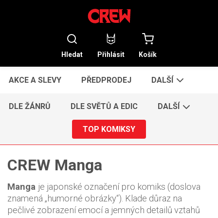
Hledat
Přihlásit
Košík
AKCE A SLEVY
PŘEDPRODEJ
DALŠÍ
DLE ŽÁNRŮ
DLE SVĚTŮ A EDIC
DALŠÍ
TOP KOMIKSY
CREW Manga
Manga
je japonské označení pro komiks (doslova
znamená „humorné obrázky“). Klade důraz na
pečlivé zobrazení emocí a jemných detailů vztahů