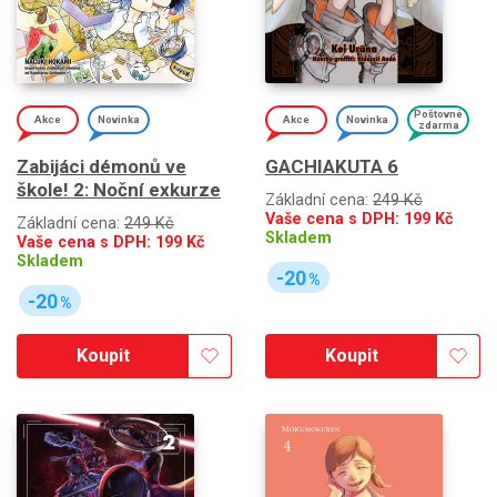
Poštovné
Akce
Novinka
Akce
Novinka
zdarma
Zabijáci démonů ve
GACHIAKUTA 6
škole! 2: Noční exkurze
Základní cena:
249 Kč
Vaše cena s DPH:
199
Kč
Základní cena:
249 Kč
Skladem
Vaše cena s DPH:
199
Kč
Skladem
-20
%
-20
%
Koupit
Koupit