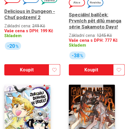
zdarma
Akce
Novinka
Delicious in Dungeon -
Speciální balíček:
Chuť podzemí 2
Prvních pět dílů manga
Základní cena:
249 Kč
série Sakamoto Days!
Vaše cena s DPH:
199
Kč
Základní cena:
1245 Kč
Skladem
Vaše cena s DPH:
777
Kč
Skladem
-20
%
-38
%
Koupit
Koupit