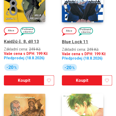
Poštovné
Poštovné
Akce
Akce
zdarma
zdarma
Kaidžú č. 8, díl 13
Blue Lock 11
Základní cena:
249 Kč
Základní cena:
249 Kč
Vaše cena s DPH:
199
Kč
Vaše cena s DPH:
199
Kč
Předprodej (18.8.2026)
Předprodej (18.8.2026)
-20
-20
%
%
Koupit
Koupit