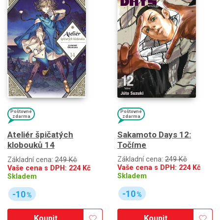
Poštovné
Poštovné
zdarma
zdarma
Sakamoto Days 12:
Ateliér špičatých
Točíme
klobouků 14
Základní cena:
249 Kč
Základní cena:
249 Kč
Vaše cena s DPH:
224
Kč
Vaše cena s DPH:
224
Kč
Skladem
Skladem
-10
-10
%
%
Koupit
Koupit