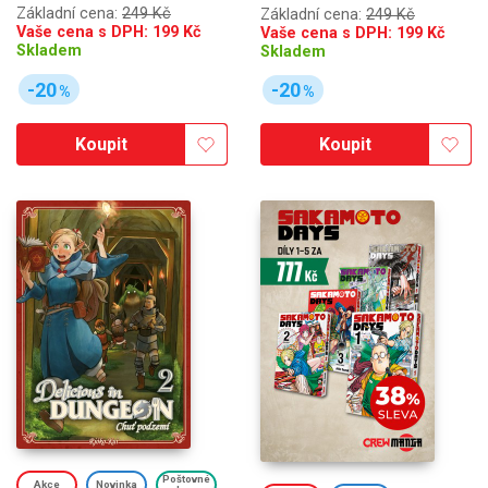
Základní cena:
249 Kč
Základní cena:
249 Kč
Vaše cena s DPH:
199
Kč
Vaše cena s DPH:
199
Kč
Skladem
Skladem
-20
-20
%
%
Koupit
Koupit
Poštovné
Akce
Novinka