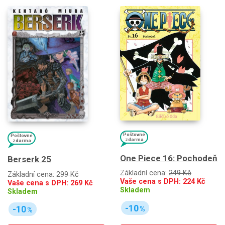
Poštovné
Poštovné
zdarma
zdarma
One Piece 16: Pochodeň
Berserk 25
Základní cena:
249 Kč
Základní cena:
299 Kč
Vaše cena s DPH:
224
Kč
Vaše cena s DPH:
269
Kč
Skladem
Skladem
-10
-10
%
%