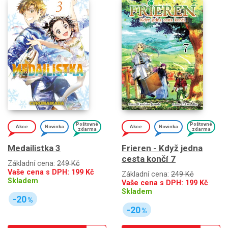
Poštovné
Poštovné
Akce
Novinka
Akce
Novinka
zdarma
zdarma
Medailistka 3
Frieren - Když jedna
cesta končí 7
Základní cena:
249 Kč
Vaše cena s DPH:
199
Kč
Základní cena:
249 Kč
Skladem
Vaše cena s DPH:
199
Kč
Skladem
-20
%
-20
%