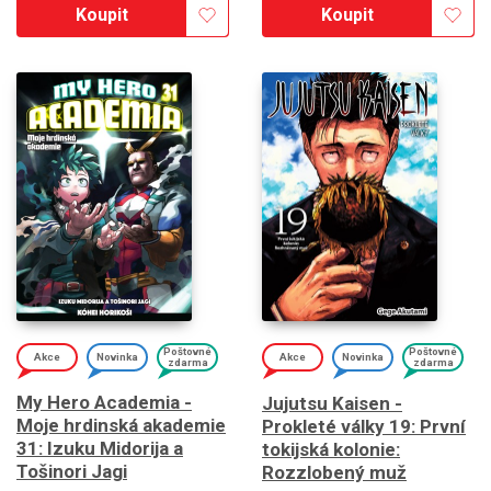
Koupit
Koupit
Poštovné
Poštovné
Akce
Novinka
Akce
Novinka
zdarma
zdarma
My Hero Academia -
Jujutsu Kaisen -
Moje hrdinská akademie
Prokleté války 19: První
31: Izuku Midorija a
tokijská kolonie:
Tošinori Jagi
Rozzlobený muž