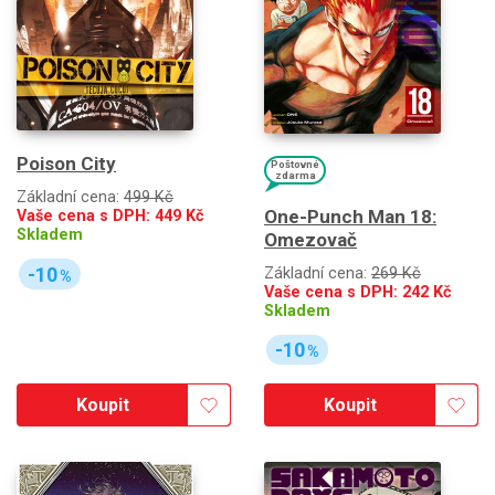
Poison City
Poštovné
zdarma
Základní cena:
499 Kč
One-Punch Man 18:
Vaše cena s DPH:
449
Kč
Skladem
Omezovač
-10
Základní cena:
269 Kč
%
Vaše cena s DPH:
242
Kč
Skladem
-10
%
Koupit
Koupit