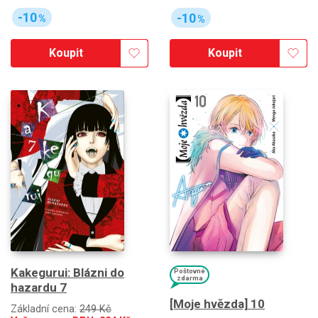
-10
-10
%
%
Koupit
Koupit
Kakegurui: Blázni do
Poštovné
zdarma
hazardu 7
[Moje hvězda] 10
Základní cena:
249 Kč