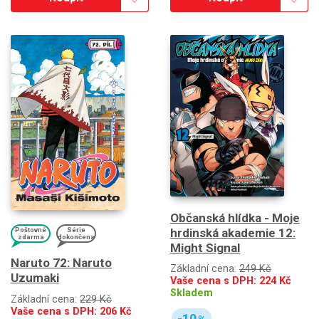
Občanská hlídka - Moje
Poštovné
Série
hrdinská akademie 12:
zdarma
dokončena
Might Signal
Naruto 72: Naruto
Základní cena:
249 Kč
Uzumaki
Vaše cena s DPH:
224
Kč
Skladem
Základní cena:
229 Kč
Vaše cena s DPH:
206
Kč
-10