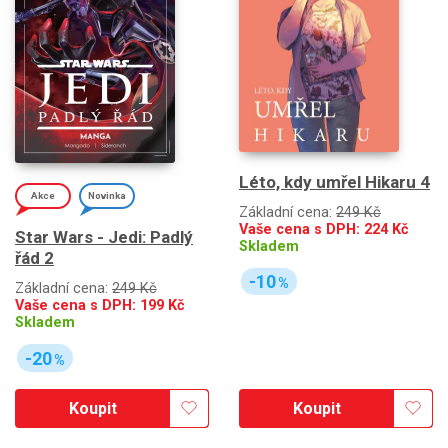
Léto, kdy umřel Hikaru 4
Akce
Novinka
Základní cena:
249 Kč
Vaše cena s DPH:
224
Kč
Star Wars - Jedi: Padlý
Skladem
řád 2
-10
%
Základní cena:
249 Kč
Vaše cena s DPH:
199
Kč
Skladem
-20
%
Koupit
Koupit