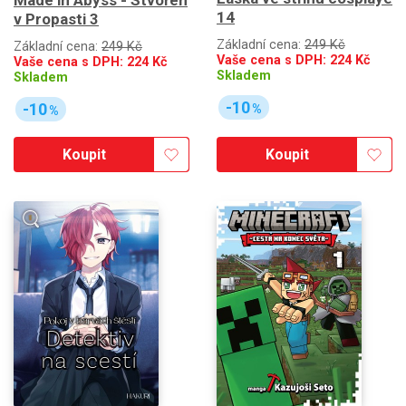
Made in Abyss - Stvořen
14
v Propasti 3
Základní cena:
249 Kč
Základní cena:
249 Kč
Vaše cena s DPH:
224
Kč
Vaše cena s DPH:
224
Kč
Skladem
Skladem
-10
-10
%
%
Koupit
Koupit