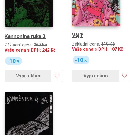
Vějíř
Kannonina ruka 3
Základní cena:
119 Kč
Základní cena:
269 Kč
Vaše cena s DPH:
107
Kč
Vaše cena s DPH:
242
Kč
-10
-10
%
%
Vyprodáno
Vyprodáno