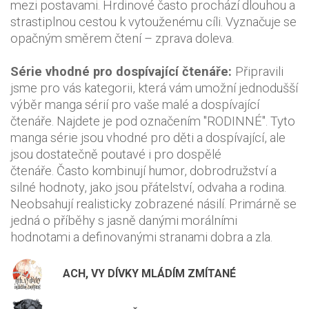
mezi postavami. Hrdinové často prochází dlouhou a
strastiplnou cestou k vytouženému cíli. Vyznačuje se
opačným směrem čtení – zprava doleva.
Série vhodné pro dospívající čtenáře:
Připravili
jsme pro vás kategorii, která vám umožní jednodušší
výběr manga sérií pro vaše malé a dospívající
čtenáře. Najdete je pod označením "RODINNÉ". Tyto
manga série jsou vhodné pro děti a dospívající, ale
jsou dostatečně poutavé i pro dospělé
čtenáře. Často kombinují humor, dobrodružství a
silné hodnoty, jako jsou přátelství, odvaha a rodina.
Neobsahují realisticky zobrazené násilí. Primárně se
jedná o příběhy s jasně danými morálními
hodnotami a definovanými stranami dobra a zla.
ACH, VY DÍVKY MLÁDÍM ZMÍTANÉ