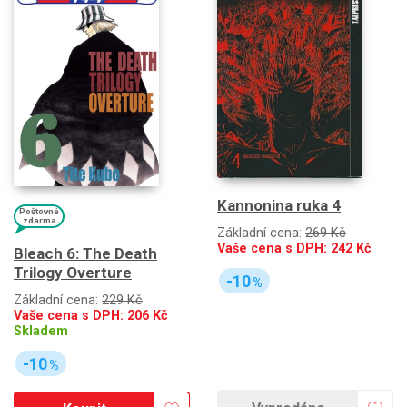
Kannonina ruka 4
Poštovné
zdarma
Základní cena:
269 Kč
Vaše cena s DPH:
242
Kč
Bleach 6: The Death
Trilogy Overture
-10
%
Základní cena:
229 Kč
Vaše cena s DPH:
206
Kč
Skladem
-10
%