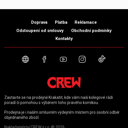
Doprava
Platba
Reklamace
Odstoupení od smlouvy
Obchodní podmínky
Kontakty
Webové stránky
Facebook
YouTube
Instagram
TikTok
Zastavte se na prodejně Krakatit, kde vám naši kolegové rádi
poradí či pomohou s výběrem toho pravého komiksu.
Prodejna je i naším smluvním výdejním místem pro osobní odběr
objednaného zboží.
Nakladatelství CREW s.r.o. © 2026