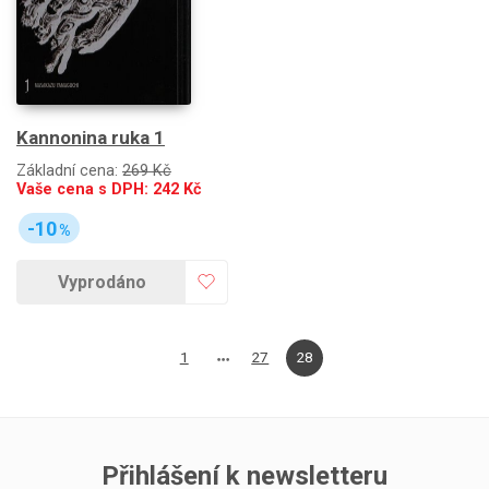
Kannonina ruka 1
Základní cena:
269 Kč
Vaše cena s DPH:
242
Kč
-10
%
Vyprodáno
1
27
28
Přihlášení k newsletteru