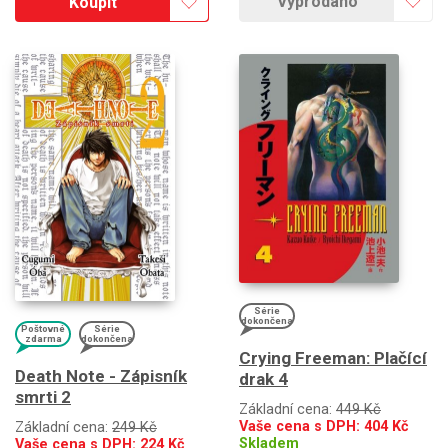
Vyprodáno
Koupit
Série
dokončena
Poštovné
Série
zdarma
dokončena
Crying Freeman: Plačící
Death Note - Zápisník
drak 4
smrti 2
Základní cena:
449 Kč
Vaše cena s DPH:
404
Kč
Základní cena:
249 Kč
Skladem
Vaše cena s DPH:
224
Kč