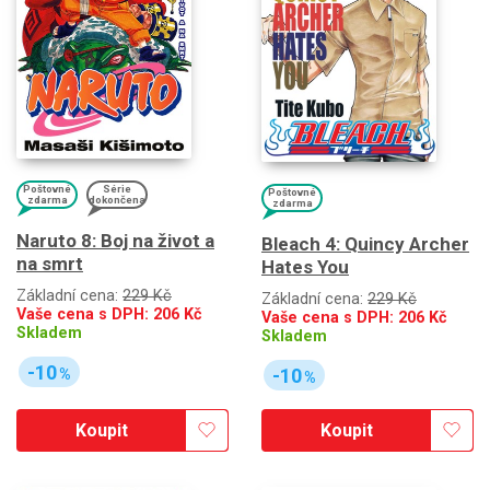
Poštovné
Série
Poštovné
zdarma
dokončena
zdarma
Naruto 8: Boj na život a
Bleach 4: Quincy Archer
na smrt
Hates You
Základní cena:
229 Kč
Základní cena:
229 Kč
Vaše cena s DPH:
206
Kč
Vaše cena s DPH:
206
Kč
Skladem
Skladem
-10
-10
%
%
Koupit
Koupit