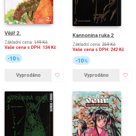
Vějíř 2.
Kannonina ruka 2
Základní cena:
149 Kč
Základní cena:
269 Kč
Vaše cena s DPH:
134
Kč
Vaše cena s DPH:
242
Kč
-10
%
-10
%
Vyprodáno
Vyprodáno