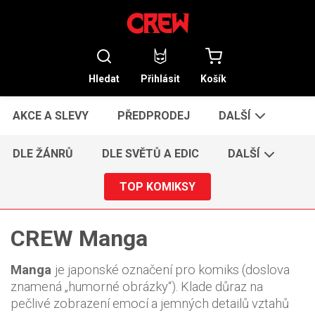
Hledat
Přihlásit
Košík
AKCE A SLEVY
PŘEDPRODEJ
DALŠÍ
DLE ŽÁNRŮ
DLE SVĚTŮ A EDIC
DALŠÍ
TOP KOMIKSY
CREW Manga
Manga
je japonské označení pro komiks (doslova
znamená „humorné obrázky“). Klade důraz na
pečlivé zobrazení emocí a jemných detailů vztahů