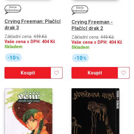
Série
Série
dokončena
dokončena
Crying Freeman: Plačící
Crying Freeman -
drak 3
Plačící drak 2
Základní cena:
449 Kč
Základní cena:
449 Kč
Vaše cena s DPH:
404
Kč
Vaše cena s DPH:
404
Kč
Skladem
Skladem
-10
-10
%
%
Koupit
Koupit