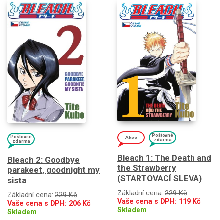
Poštovné
Poštovné
Akce
zdarma
zdarma
Bleach 1: The Death and
Bleach 2: Goodbye
the Strawberry
parakeet, goodnight my
(STARTOVACÍ SLEVA)
sista
Základní cena:
229 Kč
Základní cena:
229 Kč
Vaše cena s DPH:
119
Kč
Vaše cena s DPH:
206
Kč
Skladem
Skladem