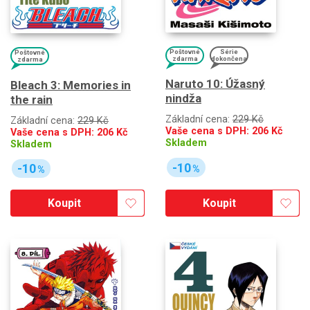
Poštovné
Série
Poštovné
zdarma
dokončena
zdarma
Naruto 10: Úžasný
Bleach 3: Memories in
nindža
the rain
Základní cena:
229 Kč
Základní cena:
229 Kč
Vaše cena s DPH:
206
Kč
Vaše cena s DPH:
206
Kč
Skladem
Skladem
-10
-10
%
%
Koupit
Koupit