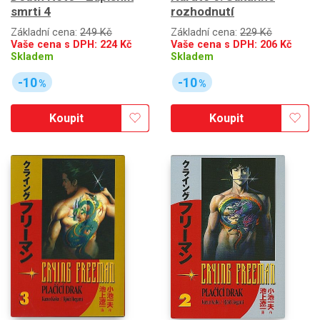
smrti 4
rozhodnutí
Základní cena:
249 Kč
Základní cena:
229 Kč
Vaše cena s DPH:
224
Kč
Vaše cena s DPH:
206
Kč
Skladem
Skladem
-10
-10
%
%
Koupit
Koupit