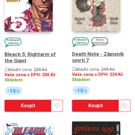
Poštovné
Série
Poštovné
zdarma
dokončena
zdarma
Death Note - Zápisník
Bleach 5: Rightarm of
smrti 7
the Giant
Základní cena:
249 Kč
Základní cena:
229 Kč
Vaše cena s DPH:
224
Kč
Vaše cena s DPH:
206
Kč
Skladem
Skladem
-10
-10
%
%
Koupit
Koupit