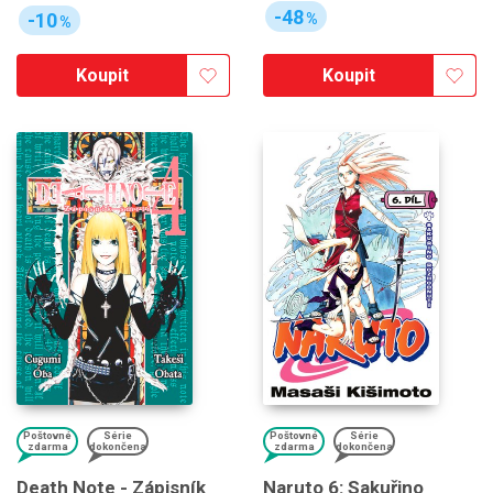
-48
-10
%
%
Koupit
Koupit
Poštovné
Série
Poštovné
Série
zdarma
dokončena
zdarma
dokončena
Death Note - Zápisník
Naruto 6: Sakuřino