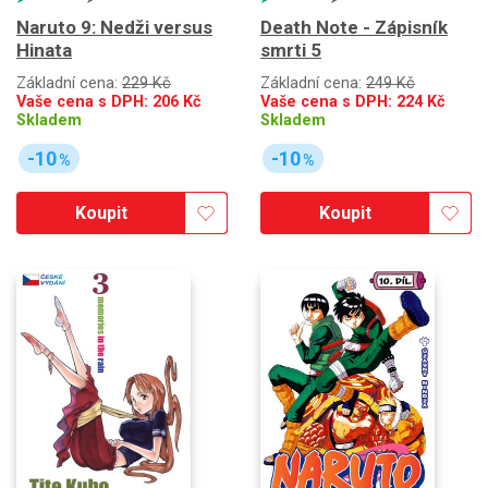
Naruto 9: Nedži versus
Death Note - Zápisník
Hinata
smrti 5
Základní cena:
229 Kč
Základní cena:
249 Kč
Vaše cena s DPH:
206
Kč
Vaše cena s DPH:
224
Kč
Skladem
Skladem
-10
-10
%
%
Koupit
Koupit