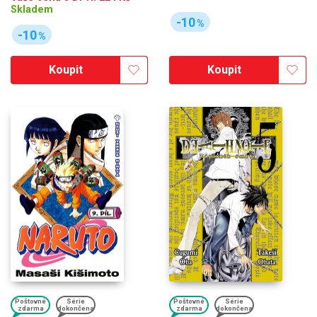
Skladem
-10
%
-10
%
Koupit
Koupit
Poštovné
Série
Poštovné
Série
zdarma
dokončena
zdarma
dokončena